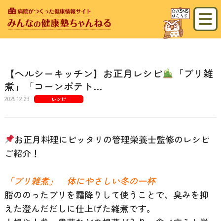
【ヘルシーキッチン】お正月レシピ
「ブリ雑
煮」「コーンポテト…
2025.12
29
レシピ
お正月料理にピッタリの管理栄養士監修のレシピ
ご紹介！
「ブリ雑煮」 体にやさしい冬の一杯
脂ののったブリを霜降りして使うことで、臭みを抑
えた澄んだだしに仕上げた雑煮です。