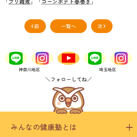
「
ブリ雑煮
」「
コーンポテト春巻き
」
‹
›
前
一覧へ
次
神奈川地区
埼玉地区
＼フォローしてね／
みんなの健康塾とは