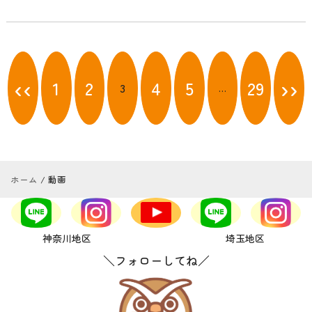
投
稿
‹‹
››
1
2
4
5
29
3
…
ナ
ビ
ゲ
ー
シ
ョ
ホーム
動画
ン
神奈川地区
埼玉地区
＼フォローしてね／