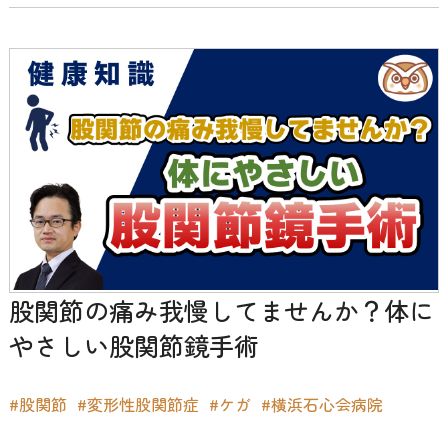
股関節の痛み我慢してませんか？体に
やさしい股関節鏡手術
#股関節
#変形性股関節症
#ケガ
#横浜石心会病院