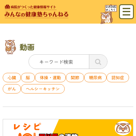
動画
心臓
脳
体操・運動
関節
糖尿病
認知症
がん
ヘルシーキッチン