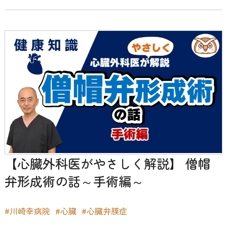
【心臓外科医がやさしく解説】 僧帽
弁形成術の話～手術編～
#川崎幸病院
#心臓
#心臓弁膜症