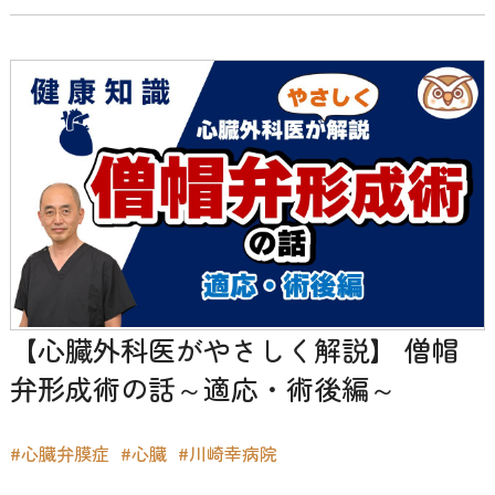
【心臓外科医がやさしく解説】 僧帽
弁形成術の話～適応・術後編～
#心臓弁膜症
#心臓
#川崎幸病院