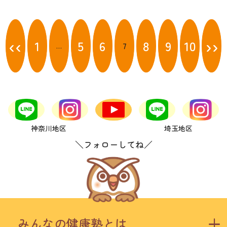
投
稿
‹‹
››
1
5
6
8
9
10
7
…
ナ
ビ
ゲ
ー
シ
ョ
ン
神奈川地区
埼玉地区
＼フォローしてね／
みんなの健康塾とは