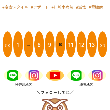
#定食スタイル
#デザート
#川崎幸病院
#減塩
#腎臓病
投
稿
‹‹
››
1
8
9
11
12
13
10
…
ナ
ビ
ゲ
ー
シ
ョ
ン
神奈川地区
埼玉地区
＼フォローしてね／