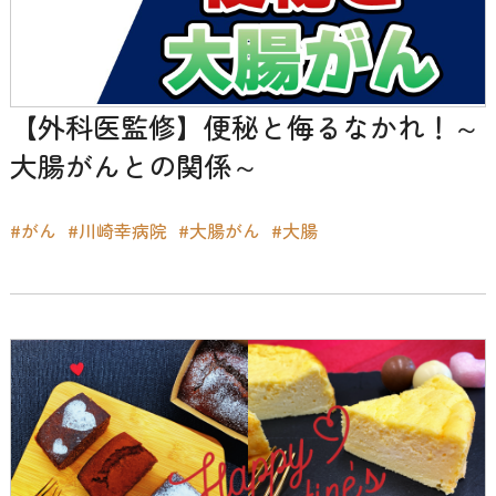
【外科医監修】便秘と侮るなかれ！～
大腸がんとの関係～
#がん
#川崎幸病院
#大腸がん
#大腸