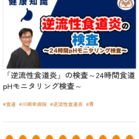
「逆流性食道炎」の検査～24時間食道
pHモニタリング検査～
#食道
#川崎幸病院
#逆流性食道炎
#胃
投