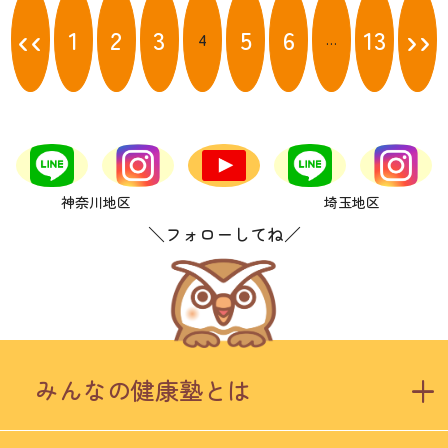
稿
‹‹
››
1
2
3
5
6
13
4
…
ナ
ビ
ゲ
ー
シ
ョ
ン
神奈川地区
埼玉地区
＼フォローしてね／
みんなの健康塾とは