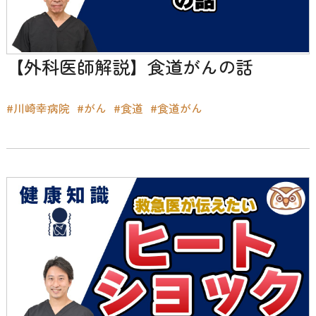
【外科医師解説】食道がんの話
#川崎幸病院
#がん
#食道
#食道がん