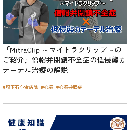
『MitraClip ～マイトラクリップ～の
ご紹介』僧帽弁閉鎖不全症の低侵襲カ
テーテル治療の解説
#埼玉石心会病院
#心臓
#心臓弁膜症