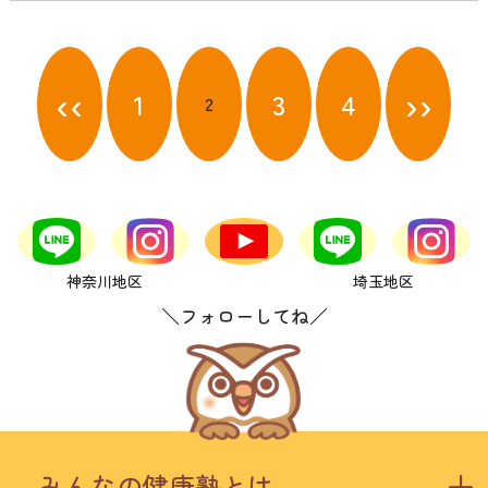
投
稿
‹‹
››
1
3
4
2
ナ
ビ
ゲ
ー
シ
ョ
ン
神奈川地区
埼玉地区
＼フォローしてね／
みんなの健康塾とは