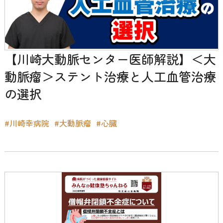
【川崎大動脈センター医師解説】＜大
動脈瘤＞ステント治療と人工血管治療
の選択
#川崎幸病院
#大動脈瘤
#心臓