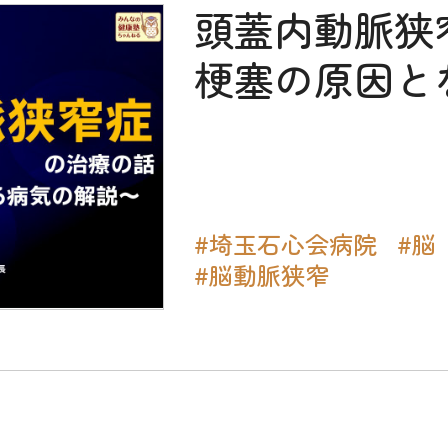
頭蓋内動脈狭
梗塞の原因と
#埼玉石心会病院
#脳
#脳動脈狭窄