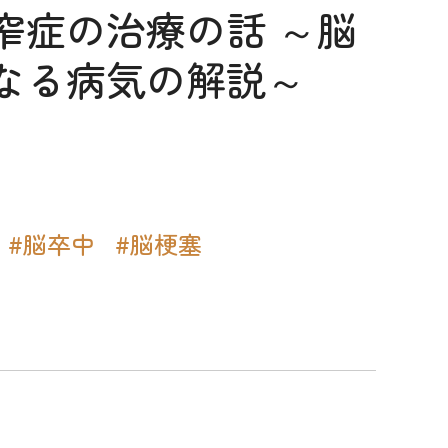
窄症の治療の話 ～脳
なる病気の解説～
#脳卒中
#脳梗塞