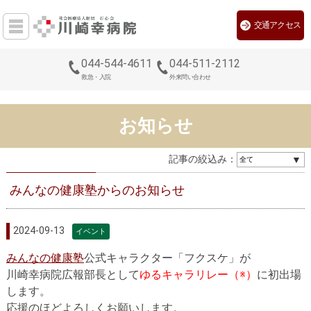
交通アクセス
044-544-4611
044-511-2112
救急・入院
外来問い合わせ
お知らせ
記事の絞込み：
みんなの健康塾からのお知らせ
2024-09-13
イベント
みんなの健康塾
公式キャラクター「フクスケ」が
川崎幸病院広報部長として
ゆるキャラリレー（※）
に初出場
します。
応援のほどよろしくお願いします。