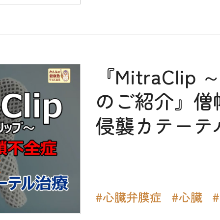
『MitraCl
のご紹介』僧
侵襲カテーテ
#心臓弁膜症
#心臓