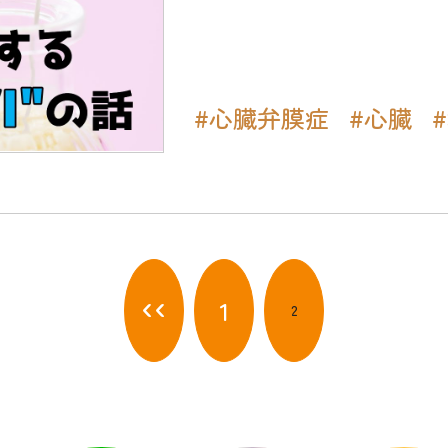
#心臓弁膜症
#心臓
‹‹
1
2