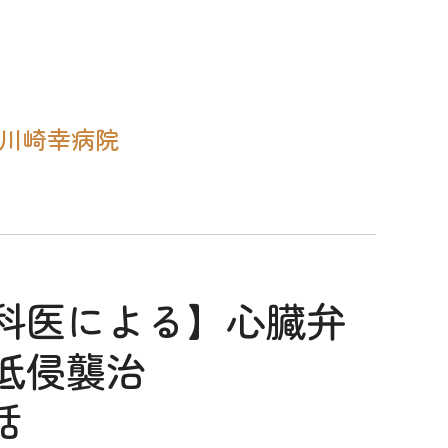
#川崎幸病院
科医による】心臓弁
低侵襲治
話