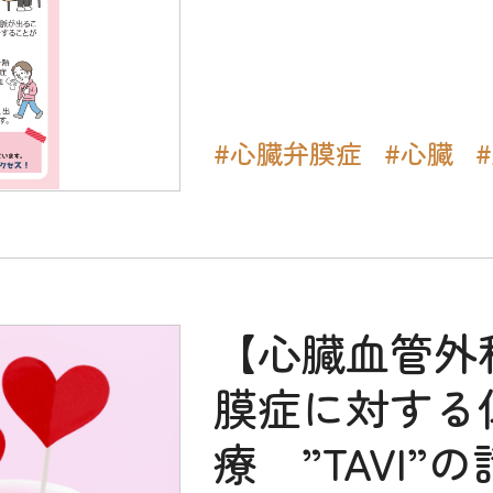
#心臓弁膜症
#心臓
【心臓血管外
膜症に対する
療 ”TAVI”の