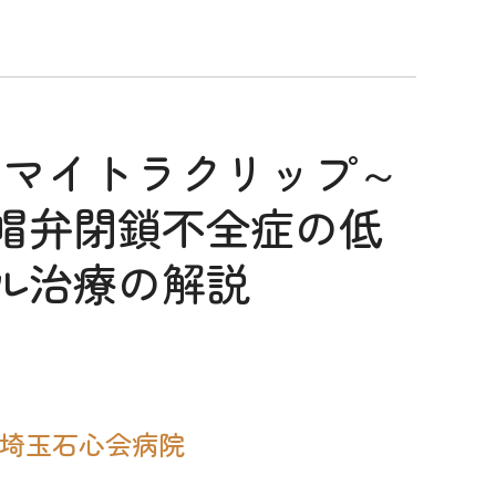
ip ～マイトラクリップ～
帽弁閉鎖不全症の低
ル治療の解説
#埼玉石心会病院