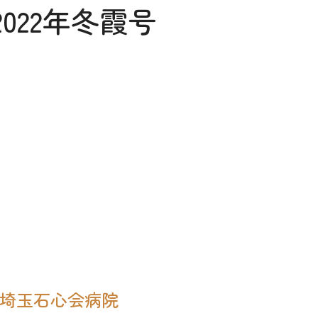
022年冬霞号
#埼玉石心会病院