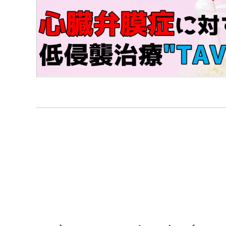
投
稿
ナ
ビ
ゲ
ー
シ
ョ
ン