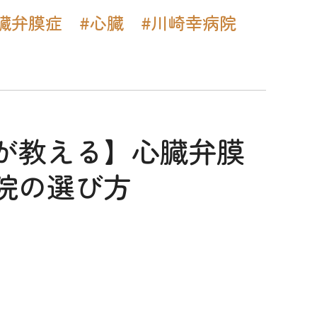
臓弁膜症
#心臓
#川崎幸病院
が教える】心臓弁膜
院の選び方