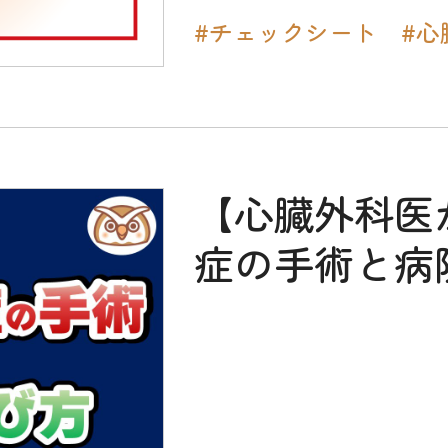
#チェックシート
#心
【心臓外科医
症の手術と病