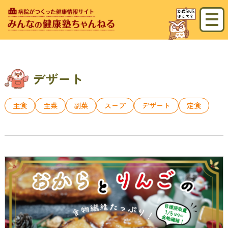
デザート
主食
主菜
副菜
スープ
デザート
定食