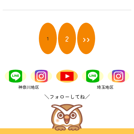
投
稿
››
2
1
ナ
ビ
ゲ
ー
シ
ョ
ン
神奈川地区
埼玉地区
＼フォローしてね／