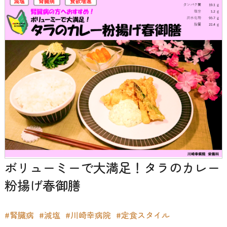
ボリューミーで大満足！タラのカレー
粉揚げ春御膳
#腎臓病
#減塩
#川崎幸病院
#定食スタイル