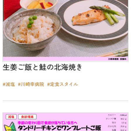
生姜ご飯と鮭の北海焼き
#減塩
#川崎幸病院
#定食スタイル