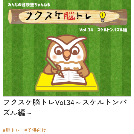
フクスケ脳トレVol.34～スケルトンパ
ズル編～
#脳トレ
#子供向け