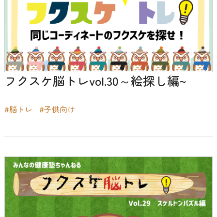
フクスケ脳トレvol.30～絵探し編~
#脳トレ
#子供向け