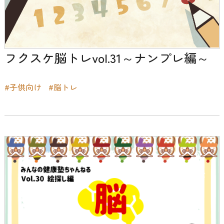
フクスケ脳トレvol.31～ナンプレ編～
#子供向け
#脳トレ