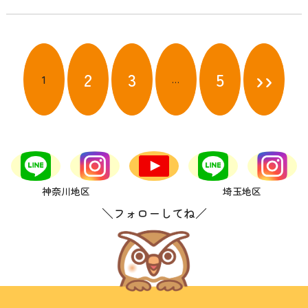
投
稿
››
2
3
5
1
…
ナ
ビ
ゲ
ー
シ
ョ
ン
神奈川地区
埼玉地区
＼フォローしてね／