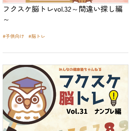
フクスケ脳トレvol.32～間違い探し編
～
#子供向け
#脳トレ