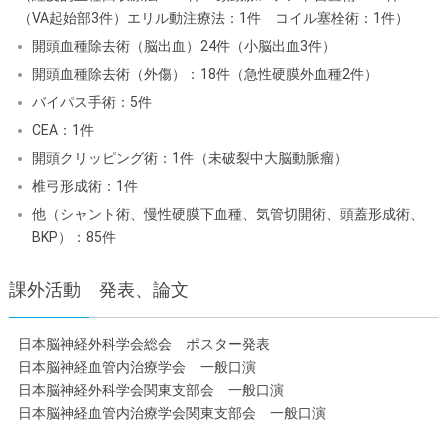
（VA起始部3件）エリル動注療法：1件 コイル塞栓術：1件）
開頭血種除去術（脳出血）24件（小脳出血3件）
開頭血種除去術（外傷）：18件（急性硬膜外血種2件）
バイパス手術：5件
CEA：1件
開頭クリッピング術：1件（未破裂中大脳動脈瘤）
椎弓形成術：1件
他（シャント術、慢性硬膜下血種、気管切開術、頭蓋形成術、
BKP）：85件
課外活動 発表、論文
日本脳神経外科学会総会 ポスター発表
日本脳神経血管内治療学会 一般口演
日本脳神経外科学会関東支部会 一般口演
日本脳神経血管内治療学会関東支部会 一般口演