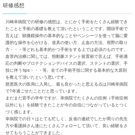
研修感想
川崎幸病院での研修の感想は、とにかく手術をたくさん経験でき
たことと手術の基礎を教えて頂いたということです。開頭手術で
言えば、顕微鏡操作の基本的なことやベンシーツを使って脳に愛
護的な操作を心がける、道具の使い方、止血の方法、視野の取り
方・・・等どれも基本的かつ手術をする上では必須のものです。
血管内治療に関しては、頸動脈ステント留置術で言えば、手術適
応の判断やプロテクションデバイスの選択、ステントの選択、手
技に伴うtips・・・等。全ての手術手技に関する基本的な大原則
を教えて頂いたという思いです。
慈恵医大の医局に入局し、最も良かったと思える点は川崎幸病院
で1年過ごせたことだと思っています。
まだまだ若手の学年ですが、幸病院でたくさんの症例（手術症例
以外にも）を経験できたことが今の自信につながっているとつく
づく感じます。
幸病院での日々はとても忙しく、反省の連続でしたが周りの先生
方や看護師さん達にたくさんフォローして頂いて、良い経験をさ
せてもらうことができました。