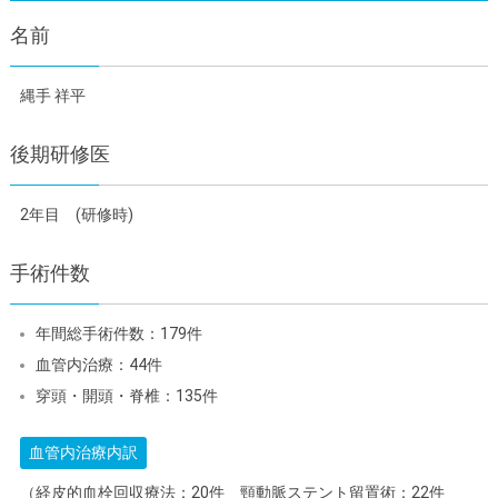
名前
縄手 祥平
後期研修医
2年目 (研修時)
手術件数
年間総手術件数：179件
血管内治療：44件
穿頭・開頭・脊椎：135件
血管内治療内訳
（経皮的血栓回収療法：20件 頸動脈ステント留置術：22件