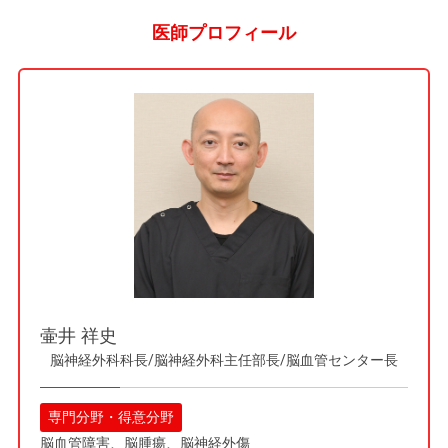
医師プロフィール
壷井 祥史
脳神経外科科長/脳神経外科主任部長/脳血管センター長
専門分野・得意分野
脳血管障害、脳腫瘍、脳神経外傷