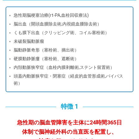
急性期脳梗塞治療(rt-PA,血栓回収療法)
脳出血（開頭血腫除去術,内視鏡血腫除去術）
くも膜下出血（クリッピング術、コイル塞栓術）
未破裂脳動脈瘤
脳動静脈奇形（塞栓術、摘出術）
硬膜動静脈瘻（塞栓術、遮断術）
内頚動脈狭窄症（血栓内膜剥離術,ステント留置術）
頭蓋内動脈狭窄症・閉塞症（経皮的血管形成術,バイパス
術）
特徴 1
急性期の脳血管障害を主体に24時間365日
体制で脳神経外科の当直医を配置し、