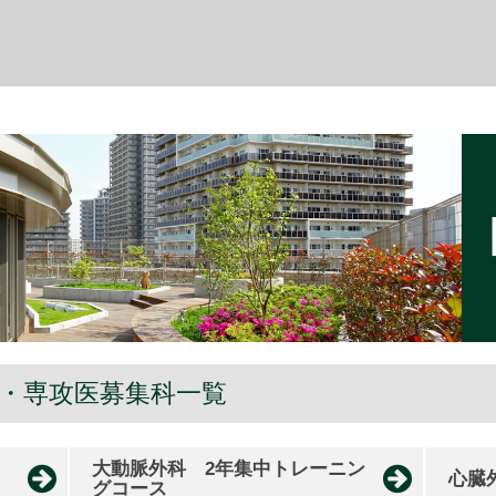
 ・専攻医募集科一覧
大動脈外科 2年集中トレーニン
心臓
グコース