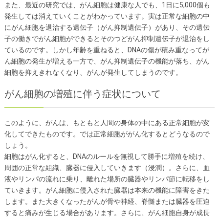
また、最近の研究では、がん細胞は健康な人でも、1日に5,000個も
発生しては消えていくことがわかっています。実は正常な細胞の中
にがん細胞を退治する遺伝子（がん抑制遺伝子）があり、その遺伝
子の働きでがん細胞ができるとそのつどがん抑制遺伝子が退治をし
ているのです。しかし年齢を重ねると、DNAの傷が積み重なってが
ん細胞の発生が増える一方で、がん抑制遺伝子の機能が落ち、がん
細胞を抑えきれなくなり、がんが発生してしまうのです。
がん細胞の増殖に伴う症状について
このように、がんは、もともと人間の身体の中にある正常細胞が変
化してできたものです。では正常細胞ががん化するとどうなるので
しょう。
細胞はがん化すると、DNAのルールを無視して勝手に増殖を続け、
周囲の正常な組織、臓器に侵入していきます（浸潤）。さらに、血
液やリンパの流れに乗り、離れた場所の臓器やリンパ節に転移をし
ていきます。がん細胞に侵入された臓器は本来の機能に障害をきた
します。また大きくなったがんが骨や神経、脊髄または臓器を圧迫
すると痛みが生じる場合があります。さらに、がん細胞自身が成長