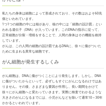
スタッフ プロフィール
治療品質管理（医学物理業務）
私たちの身体は細胞によって形成されており、その数はおよそ60兆
その他
個といわれています。
1つ1つの細胞の中には核があり、核の中には「細胞の設計図」とい
お問い合わせ先
トピックス一覧
われる遺伝子（DNA）が入っています。このDNAの指示に従って、
正常細胞が分裂・増殖をすることで、人間の身体はその機能を維持
リンク
サイトマップ
しています。
がんは、この人間の細胞の設計図であるDNAに、徐々に傷がついた
ために生まれる異常な細胞です。
がん細胞が発生するしくみ
がん細胞は、DNAに傷がつくことにより発生します。しかし、DNA
に傷がついたからといって、必ずしもすぐにがんになるわけではあ
りません。その後、さまざまな要因が作用し、長い期間をかけて
徐々にがん細胞へと変わっていきます。実際に検査でわかるような
大きさのがんになるまでには、小児がんなどを除いて通常10～30年
かかるといわれています。