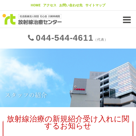
HOME
アクセス
お問い合わせ先
サイトマップ
当センターの放射線治療の特徴
当センターの放射線治療法
チーム医療
044
544
4611
放射線治療装置
IMRT（強度変調放射線治療）
（代表）
IGRT（画像誘導放射線治療）
東大病院との連携
治療が可能ながん
治療実績
放射線治療とは？
がんの基礎知識
がんの治療法
スタッフの紹介
放射線治療とは
放射線治療の流れ
放射線治療の新規紹介受け入れに関
するお知らせ
放射線治療の流れ
臓器ごとのがん治療