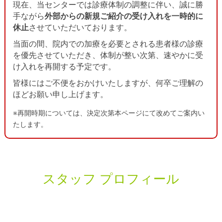
現在、当センターでは診療体制の調整に伴い、誠に勝
診療科のご案内
手ながら
外部からの新規ご紹介の受け入れを一時的に
休止
させていただいております。
放射線治療を希望される方へ
当面の間、院内での加療を必要とされる患者様の診療
を優先させていただき、体制が整い次第、速やかに受
がんと診断されたら
紹介による受診
け入れを再開する予定です。
セカンドオピニオン
お問い合わせ先
皆様にはご不便をおかけいたしますが、何卒ご理解の
ほどお願い申し上げます。
外来予定表
アクセス
※再開時期については、決定次第本ページにて改めてご案内い
治療費について
よくある質問
たします。
医療関係者の皆様へ
当センターの特色
治療対象
スタッフ プロフィール
患者さんご紹介
スタッフの紹介