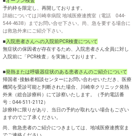
■
オープン検査
予約枠を限定し、再開しております。
詳細については川崎幸病院 地域医療連携室
（電話
044-
544-4638
）までお問い合せ下さい。尚、急を要する場合に
は救急外来にご紹介下さい。
■
入院患者さんへの入院前
PCR
検査について
無症状の保因者が存在するため、入院患者さん全員に対し
入院前に「
検査」を実施しております。
PCR
■
発熱または呼吸器症状のある患者さんのご紹介について
帰国者･接触者相談センターにお問い合わせいただき、医療
機関を受診可能と判断された場合、川崎幸クリニック発熱
外来（総合診療科）にて診察いたします。（予約電話番
号：
）
044-511-2112
診療枠に限りがあり、当日の予約が取れない場合もござい
ますのでご了承ください。
尚、救急患者のご紹介につきましては、地域医療連携室ま
でご連絡ください。