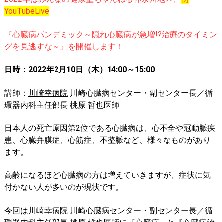
YouTubeLive
『心臓病パンデミック～隠れ心臓病が急増!?治療のタイミン
グを見逃すな～』
を開催します！
日時：2022年2月10日（木）14:00～15:00
講師：
川崎幸病院
川崎心臓病センター・副センター長／循
環器内科主任部長 桃原 哲也医師
日本人の死亡原因第2位である
心臓病は、心不全や冠動脈疾
患、心臓弁膜症、心筋症、不整脈など、様々なものがあり
ます。
高齢になるほど心臓病の方は増えていきますが、症状に気
付かない人が多いのが現状です。
今回は川崎幸病院 川崎心臓病センター・副センター長／循