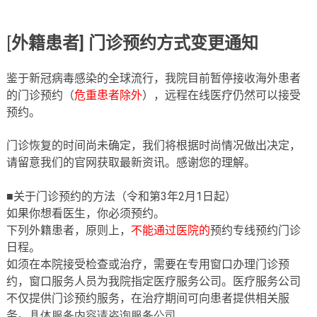
[
外籍患者
]
门诊
预约
方式
变
更通知
鉴
于新冠病毒感染的全球流行，我院目前
暂
停接收海外患者
的
门诊
预约
（
危重患者除外
），
远程在线
医
疗
仍然可以接受
预约
。
门诊
恢复的
时间
尚未确定，我
们
将根据
时
尚情况做出决定，
请留意我们的官网获取最新资讯
。感
谢
您的理解。
■关于
门诊预约的
方法（令和第
3
年
2
月
1
日起）
如果你想看医生，你必
须预约
。
下列外籍患者，原
则
上，
不能通过医院的
预约专线预约门诊
日程
。
如
须在
本院接受
检查或治疗
，需要在
专
用窗口
办
理
门
诊预
约
，窗口服
务
人
员为
我院指定医
疗
服
务
公司。医
疗
服
务
公司
不
仅
提供
门
诊预约
服
务
，在治
疗
期
间
可向患者提供相关服
务
。
具体服务内容请咨询服务公司。