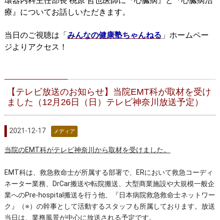
環器内科主任部長 桃原 哲也医師に『心臓病』と『心臓病治
療』についてお話しいただきます。
当日のご視聴は「
みんなの健康塾ちゃんねる
」ホームペー
ジよりアクセス！
【テレビ放送のお知らせ】当院EMT科が取材を受け
ました（12月26日（日）テレビ神奈川放送予定）
2021-12-17
メディア
当院のEMT科がテレビ神奈川から取材を受けました。
EMT科は、救急救命士が所属する部署で、ERにおいて救急コーディ
ネーター業務、DrCar搬送や転院搬送、大型商業施設や大規模一般企
業へのPre-hospital搬送を行う他、『日本病院救急救命士ネットワー
ク』（※）の幹事として活動するスタッフも所属しております。放送
当日は、業務風景が中心に放送される予定です。