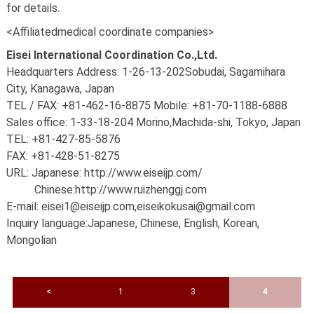
for details.
<Affiliatedmedical coordinate companies>
Eisei International Coordination Co.,Ltd.
Headquarters Address: 1-26-13-202Sobudai, Sagamihara
City, Kanagawa
, Japan
TEL / FAX: +81-462-16-8875 Mobile: +81-70-1188-6888
Sales office: 1-33-18-204 Morino,Machida-shi, Tokyo, Japan
TEL: +81-427-85-5876
FAX: +81-428-51-8275
URL: Japanese: http://www.eiseijp.com/
Chinese:http://www.ruizhenggj.com
E-mail: eisei1@eiseijp.com,eiseikokusai@gmail.com
Inquiry language:Japanese, Chinese, English, Korean,
Mongolian
<
1
3
4