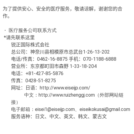
为
了提供
安心
、安全的医
疗
服
务
，敬
请谅
解，
谢谢您的
合
作。
・ 医疗服务公司联系方式
*
请
先
联
系
这
里
锐正
国
际株式会社
总
公司：神奈川
县
相模原市
总
武台
1-26-13-202
电话
/
传
真：
0462-16-8875
手机：
070-1188-6888
营业
所：
东
京都町田市森野
1-33-18-204
电话
：
+81-427-85-5876
传
真：
0428-51-8275
网址：日
语
：
http://www.eiseijp.com/
中文：
http://www.ruizhenggj.com
（外部网站链
接）
电子邮箱：
eisei1@eiseijp.com
、
eiseikokusai@gmail.com
服务
语种
：日文、中文、英文、
韩
文、蒙古文