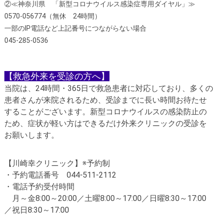
②≪
神奈川県 「新型コロナウイルス感染症専用ダイヤル」
≫
0570-056774
（無休
24
時間）
一部の
IP
電話など上記番号につながらない場合
045-285-0536
【救急外来を受診の方へ】
当院は、
24
時間・
365
日で救急患者に対応しており、多くの
患者さんが来院されるため、受診までに長い時間お待たせ
することがございます。新型コロナウイルスの感染防止の
ため、症状が軽い方はできるだけ外来クリニックの受診を
お願いします。
【川崎幸クリニック】
※
予約制
・予約電話番号
044-511-2112
・電話予約受付時間
月～金
8:00
～
20:00
／土曜
8:00
～
17:00
／日曜
8:30
～
17:00
／祝日
8:30
～
17:00