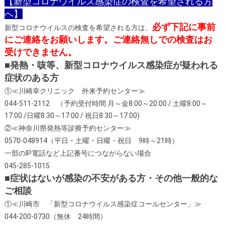
【新型コロナウイルス感染症の検査を希望される方
へ】
必ず下記に事前
新型コロナウイルスの検査を希望される方は、
にご連絡をお願いします。ご連絡無しでの検査はお
受けできません。
■
発熱・咳等、新型コロナウイルス感染症が疑われる
症状のある方
①≪
川崎幸クリニック 外来予約センター
≫
044-511-2112
（予約受付時間
月～金
8:00
～
20:00 /
土曜
8:00
～
17:00 /
日曜
8:30
～
17:00 /
祝日
8:30
～
17:00)
②≪
神奈川県発熱等診療予約センター
≫
0570-048914
（平日・土曜・日曜・祝日
9
時～
21
時）
一部の
IP
電話など上記番号につながらない場合
045-285-1015
■
症状はないが感染の不安がある方・その他一般的な
ご相談
①≪
川崎市 「新型コロナウイルス感染症コールセンター」
≫
044-200-0730
（無休
24
時間）