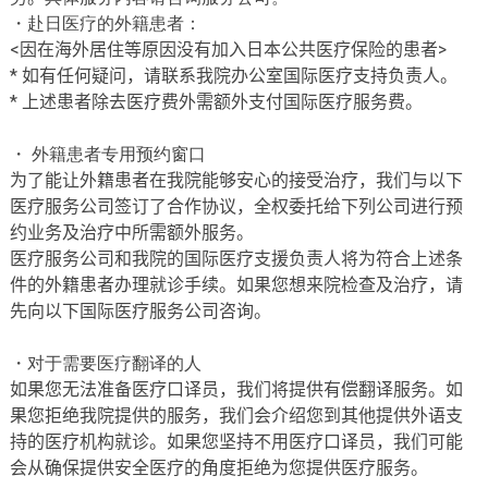
・赴日医疗的外籍患者：
<
因在海外居住等原因没有加入日本公共医
疗
保
险
的患者
>
*
如有任何疑
问
，
请联
系我院
办
公室国
际
医
疗
支持
负责
人。
*
上述患者除去医
疗费
外
需额外支付
国
际
医
疗
服务
费
。
・ 外籍患者专用预约窗口
为了能让外籍患者在我院能够安心的接受治疗，
我
们
与以下
医
疗服务
公司
签订
了合作
协议
，全权委托给下列公司
进
行
预
约业务及治疗中所需额外服务
。
医
疗服务
公司和我院的国
际
医
疗
支援
负责人
将
为
符合上述条
件的外籍患者
办
理就
诊
手
续
。如果您想
来院检查及治疗
，
请
先向以下国
际
医
疗服务
公司咨询。
・对于需要医疗翻译的人
如果您无法准
备
医
疗
口
译员
，我
们
将提供有偿翻译服务。如
果您拒
绝
我院提供的服务，我
们
会介绍您到其他提供外
语
支
持的医
疗
机构就诊。如果您
坚持不用医疗口译员
，我
们
可能
会从确保提供安全医
疗
的角度拒
绝为您提供医疗服务
。