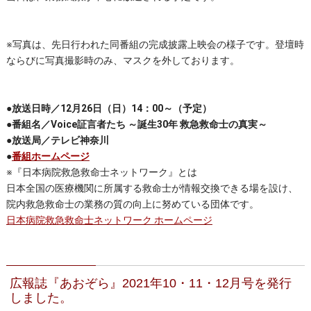
※写真は、先日行われた同番組の完成披露上映会の様子です。
登壇時
ならびに写真撮影時のみ、マスクを外しております。
●放送日時／
12月26日（日）14：00～（予定）
●番組名／
Voice証言者たち ～誕生30年 救急救命士の真実～
●放送局／
テレビ神奈川
●
番組ホームページ
※『日本病院救急救命士ネットワーク』とは
日本全国の医療機関に所属する救命士が情報交換できる場を設け、
院内救急救命士の業務の質の向上に努めている団体です。
日本病院救急救命士ネットワーク ホームページ
広報誌『あおぞら』2021年10・11・12月号を発行
しました。