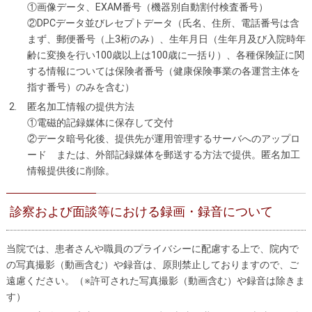
①画像データ、EXAM番号（機器別自動割付検査番号）
②DPCデータ並びレセプトデータ（氏名、住所、電話番号は含
まず、郵便番号（上3桁のみ）、生年月日（生年月及び入院時年
齢に変換を行い100歳以上は100歳に一括り）、各種保険証に関
する情報については保険者番号（健康保険事業の各運営主体を
指す番号）のみを含む）
匿名加工情報の提供方法
①電磁的記録媒体に保存して交付
②データ暗号化後、提供先が運用管理するサーバへのアップロ
ード または、外部記録媒体を郵送する方法で提供。匿名加工
情報提供後に削除。
診察および面談等における録画・録音について
当院では、患者さんや職員のプライバシーに配慮する上で、院内で
の写真撮影（動画含む）や録音は、原則禁止しておりますので、ご
遠慮ください。（※許可された写真撮影（動画含む）や録音は除きま
す）