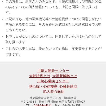
この方針は、患者さんのみならず、当院の職員および当院と関係
のあるすべての個人情報についても、上記と同様に取り扱いま
す。
上記のうち、他の医療機関等への情報提供について同意しがたい
事項がある場合には、その旨を利用窓口または相談窓口までお申
し出ください。
お申し出がないものについては、同意していただけたものとして
取り扱います。
これらのお申し出は、後からいつでも撤回、変更等をすることが
できます。
川崎大動脈センター
大動脈瘤とは
大動脈解離とは
川崎心臓病センター
狭心症・心筋梗塞
心臓弁膜症
肥大型心筋症
社会医療法人財団 石心会 川崎幸病院
〒212-0014 神奈川県川崎市幸区大宮町31番地27
TEL：
044-544-4611
FAX：044-549-4858