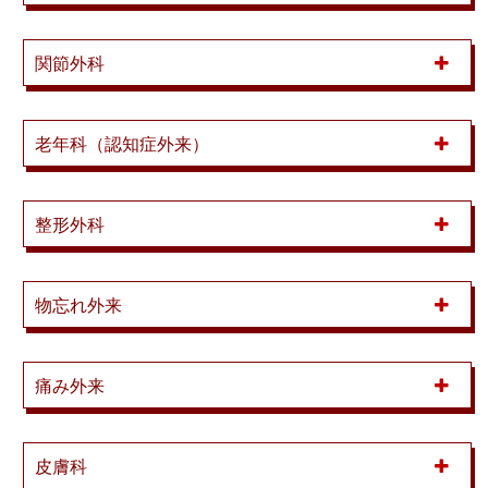
関節外科
老年科（認知症外来）
整形外科
物忘れ外来
痛み外来
皮膚科