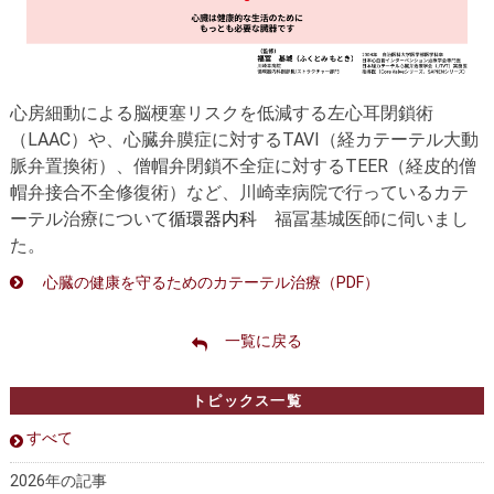
心房細動による脳梗塞リスクを低減する
左心耳閉鎖術
（LAAC）や、心臓弁膜症に対するTAVI（経カテーテル大動
脈弁置換術）
、
僧帽弁閉鎖不全症に対するTEER（経皮的僧
帽弁接合不全修復術）
など、川崎幸病院で行っているカテ
ーテル治療について
循環器内科
福冨基城医師に伺いまし
た。
心臓の健康を守るためのカテーテル治療（PDF）
一覧に戻る
トピックス一覧
すべて
2026年の記事