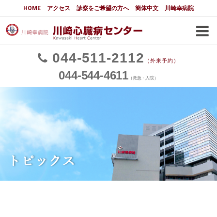
川崎幸病院川崎心臓病センター
HOME
アクセス
診察をご希望の方へ
簡体中文
川崎幸病院
川崎心臓病センターについて
主な適応疾患と治療法
044
511
2112
（外来予約）
心臓外科
044
544
4611
（救急・入院）
狭心症・心筋梗塞の治療法
心臓弁膜症の治療法
肥大型心筋症の治療法
お問い合わせ
循環器内科
TEER
LAAC
トピックス
TAVI
不整脈治療
PCI