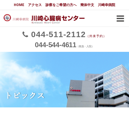
川崎幸病院川崎心臓病センター
HOME
アクセス
診察をご希望の方へ
簡体中文
川崎幸病院
川崎心臓病センターについて
主な適応疾患と治療法
044
511
2112
（外来予約）
心臓外科
044
544
4611
（救急・入院）
狭心症・心筋梗塞の治療法
心臓弁膜症の治療法
肥大型心筋症の治療法
お問い合わせ
循環器内科
TEER
LAAC
トピックス
TAVI
不整脈治療
PCI