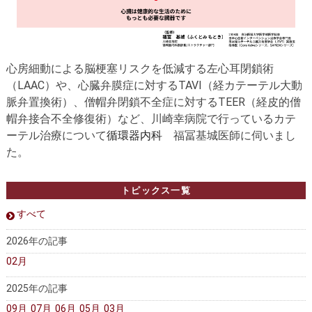
心房細動による脳梗塞リスクを低減する
左心耳閉鎖術
（LAAC）や、心臓弁膜症に対するTAVI（経カテーテル大動
脈弁置換術）
、
僧帽弁閉鎖不全症に対するTEER（経皮的僧
帽弁接合不全修復術）
など、川崎幸病院で行っているカテ
ーテル治療について
循環器内科
福冨基城医師に伺いまし
た。
トピックス一覧
すべて
2026年の記事
02月
2025年の記事
09月
07月
06月
05月
03月