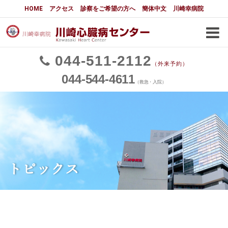
川崎幸病院川崎心臓病センター
HOME
アクセス
診察をご希望の方へ
簡体中文
川崎幸病院
川崎心臓病センターについて
主な適応疾患と治療法
044
511
2112
（外来予約）
心臓外科
044
544
4611
（救急・入院）
狭心症・心筋梗塞の治療法
心臓弁膜症の治療法
肥大型心筋症の治療法
お問い合わせ
循環器内科
TEER
LAAC
トピックス
TAVI
不整脈治療
PCI