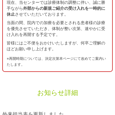
現在、当センターでは診療体制の調整に伴い、誠に勝
診療科のご案内
手ながら
外部からの新規ご紹介の受け入れを一時的に
休止
させていただいております。
放射線治療を希望される方へ
当面の間、院内での加療を必要とされる患者様の診療
を優先させていただき、体制が整い次第、速やかに受
がんと診断されたら
紹介による受診
け入れを再開する予定です。
セカンドオピニオン
お問い合わせ先
皆様にはご不便をおかけいたしますが、何卒ご理解の
ほどお願い申し上げます。
外来予定表
アクセス
※再開時期については、決定次第本ページにて改めてご案内い
治療費について
よくある質問
たします。
医療関係者の皆様へ
当センターの特色
治療対象
お知らせ詳細
患者さんご紹介
スタッフの紹介
外来担当表を更新しました