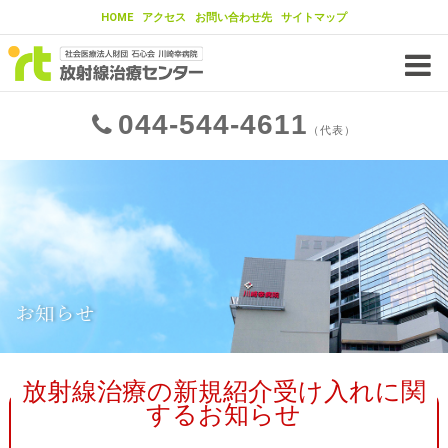
HOME
アクセス
お問い合わせ先
サイトマップ
当センターの放射線治療の特徴
当センターの放射線治療法
チーム医療
044
544
4611
放射線治療装置
IMRT（強度変調放射線治療）
（代表）
IGRT（画像誘導放射線治療）
東大病院との連携
治療が可能ながん
治療実績
放射線治療とは？
がんの基礎知識
がんの治療法
お知らせ
放射線治療とは
放射線治療の流れ
放射線治療の新規紹介受け入れに関
するお知らせ
放射線治療の流れ
臓器ごとのがん治療