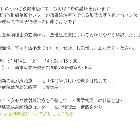
14日のかわさき健康塾にて、放射線治療の講座を行います。
は当放射線治療センターの放射線治療医である加藤大基医師と当センタ
管理室長で医学物理士の伊藤さおりです。
と医学物理士の立場から、放射線治療についてわかりやすく解説いたし
費無料、事前申込不要ですので、ぜひ、お気軽にお立ち寄りください。
】：1月14日（火） 14：00～15：30
所】：川崎市産業振興会館 9階第3研修室A・B室
最新の放射線治療 ～より体にやさしい治療を目指して～
」
幸病院放射線治療医 加藤大基
安全・安心な放射線治療を目指して ～医学物理士の仕事とは～
」
幸病院放射線治療センター 医学物理士 伊藤さおり
わさき健康塾について詳しくはこちら