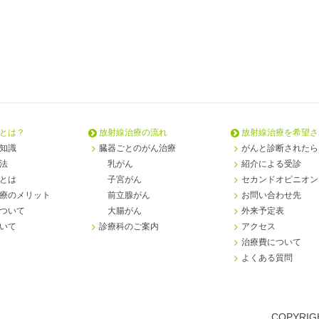
とは？
放射線治療の流れ
放射線治療を希望さ
知識
臓器ごとのがん治療
がんと診断されたら
法
乳がん
紹介による受診
とは
子宮がん
セカンドオピニオン
療のメリット
前立腺がん
お問い合わせ先
ついて
大腸がん
外来予定表
いて
診療科のご案内
アクセス
治療費について
よくある質問
COPYRIGH