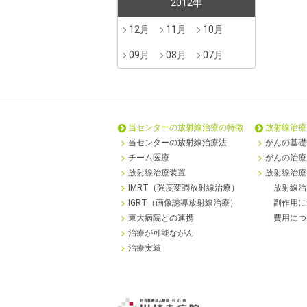
2012年
12月
11月
10月
09月
08月
07月
当センターの
放射線治療の特徴
放射線治療
当センターの放射線治療法
がんの基礎
チーム医療
がんの治療
放射線治療装置
放射線治療
IMRT（強度変調放射線治療）
放射線治
IGRT（画像誘導放射線治療）
副作用に
東大病院との連携
費用につ
治療が可能ながん
治療実績