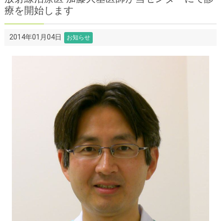
療を開始します
スタッフ プロフィール
治療品質管理（医学物理業務）
その他
2014年01月04日
お知らせ
お問い合わせ先
トピックス一覧
リンク
サイトマップ