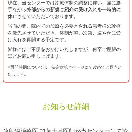
現在、当センターでは診療体制の調整に伴い、誠に勝
診療科のご案内
手ながら
外部からの新規ご紹介の受け入れを一時的に
休止
させていただいております。
放射線治療を希望される方へ
当面の間、院内での加療を必要とされる患者様の診療
を優先させていただき、体制が整い次第、速やかに受
がんと診断されたら
紹介による受診
け入れを再開する予定です。
セカンドオピニオン
お問い合わせ先
皆様にはご不便をおかけいたしますが、何卒ご理解の
ほどお願い申し上げます。
外来予定表
アクセス
※再開時期については、決定次第本ページにて改めてご案内い
治療費について
よくある質問
たします。
医療関係者の皆様へ
当センターの特色
治療対象
お知らせ詳細
患者さんご紹介
スタッフの紹介
放射線治療医 加藤大基医師が当センターにて診