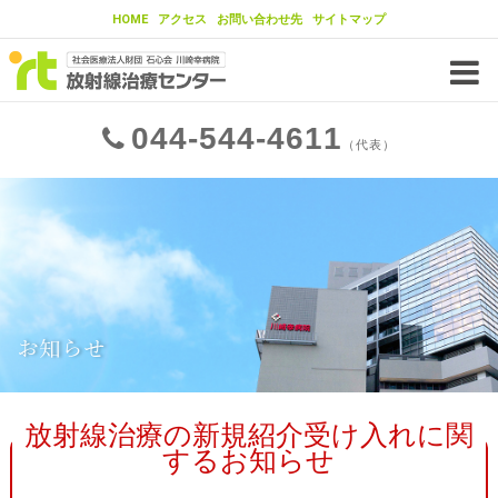
HOME
アクセス
お問い合わせ先
サイトマップ
当センターの放射線治療の特徴
当センターの放射線治療法
チーム医療
044
544
4611
放射線治療装置
IMRT（強度変調放射線治療）
（代表）
IGRT（画像誘導放射線治療）
東大病院との連携
治療が可能ながん
治療実績
放射線治療とは？
がんの基礎知識
がんの治療法
お知らせ
放射線治療とは
放射線治療の流れ
放射線治療の新規紹介受け入れに関
するお知らせ
放射線治療の流れ
臓器ごとのがん治療