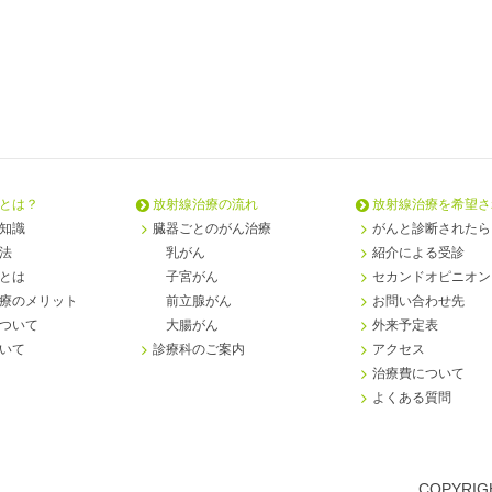
とは？
放射線治療の流れ
放射線治療を希望さ
知識
臓器ごとのがん治療
がんと診断されたら
法
乳がん
紹介による受診
とは
子宮がん
セカンドオピニオン
療のメリット
前立腺がん
お問い合わせ先
ついて
大腸がん
外来予定表
いて
診療科のご案内
アクセス
治療費について
よくある質問
COPYRIGH