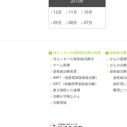
2012年
12月
11月
10月
09月
08月
07月
当センターの
放射線治療の特徴
放射線治療
当センターの放射線治療法
がんの基礎
チーム医療
がんの治療
放射線治療装置
放射線治療
IMRT（強度変調放射線治療）
放射線治
IGRT（画像誘導放射線治療）
副作用に
東大病院との連携
費用につ
治療が可能ながん
治療実績