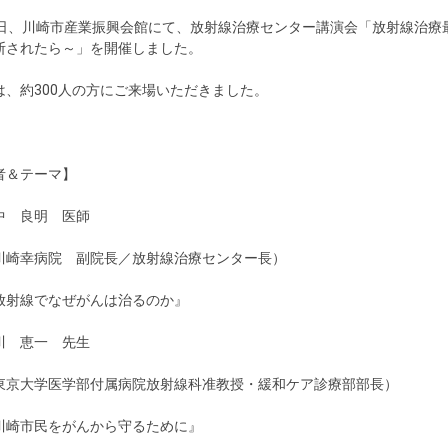
8日、川崎市産業振興会館にて、放射線治療センター講演会「放射線治療
断されたら～」を開催しました。
は、約300人の方にご来場いただきました。
者＆テーマ】
中 良明 医師
崎幸病院 副院長／放射線治療センター長）
射線でなぜがんは治るのか』
川 恵一 先生
京大学医学部付属病院放射線科准教授・緩和ケア診療部部長）
崎市民をがんから守るために』