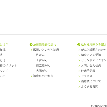
とは？
放射線治療の流れ
放射線治療を希望さ
知識
臓器ごとのがん治療
がんと診断されたら
法
乳がん
紹介による受診
とは
子宮がん
セカンドオピニオン
療のメリット
前立腺がん
お問い合わせ先
ついて
大腸がん
外来予定表
いて
診療科のご案内
アクセス
治療費について
よくある質問
COPYRIGH