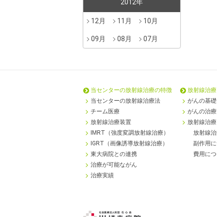
2012年
12月
11月
10月
09月
08月
07月
当センターの
放射線治療の特徴
放射線治療
当センターの放射線治療法
がんの基礎
チーム医療
がんの治療
放射線治療装置
放射線治療
IMRT（強度変調放射線治療）
放射線治
IGRT（画像誘導放射線治療）
副作用に
東大病院との連携
費用につ
治療が可能ながん
治療実績