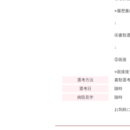
※履歴書
↓
④書類
↓
⑤面接
※面接
選考方法
書類選
選考日
随時
病院見学
随時
お気軽