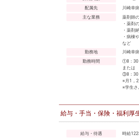
配属先
川崎幸
主な業務
薬剤師の
・薬剤の
・薬剤納
・病棟や
勤務地
川崎幸
勤務時間
①8：30
または

③8：30
※月1，
※学生
給与・手当・保険・福利厚
給与・待遇
時給122