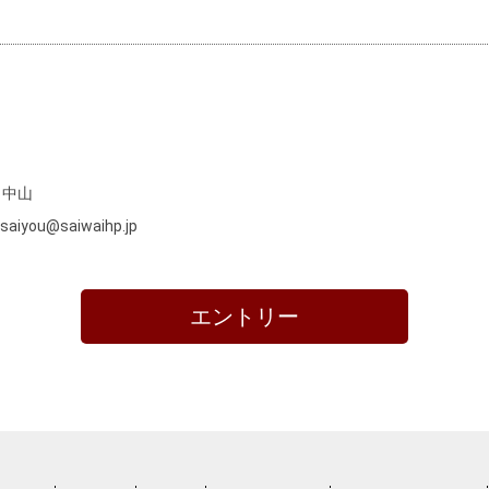
院
：中山
-saiyou@saiwaihp.jp
エントリー