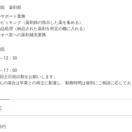
病院　薬剤部
サポート業務

ピッキング（薬剤師の指示した薬を集める）

品処理（納品された薬剤を所定の棚に入れる）

オペ室への薬剤補充業務

病院
～12：30

～17：00

2回土日祝出勤をお願いします。

さんの場合は学業との両立に配慮し、勤務時間は個別にご相談に応じてお
生
5円