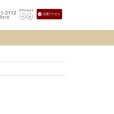
文字の大きさ
11-2112
交通アクセス
小
大
合わせ