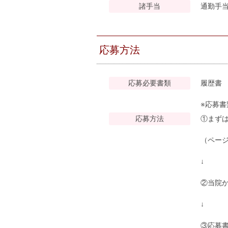
諸手当
通勤手
応募方法
応募必要書類
履歴書
※応募
応募方法
①まず
（ペー
↓
②当院
↓
③応募