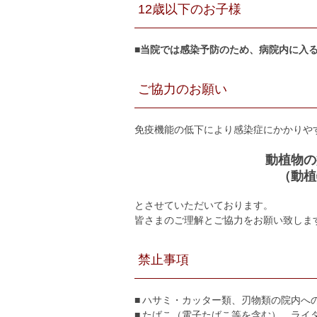
12歳以下のお子様
■当院では感染予防のため、病院内に入
ご協力のお願い
免疫機能の低下により感染症にかかりや
動植物の
（動植
とさせていただいております。
皆さまのご理解とご協力をお願い致しま
禁止事項
■ ハサミ・カッター類、刃物類の院内へ
■ たばこ（電子たばこ等を含む）、ライ