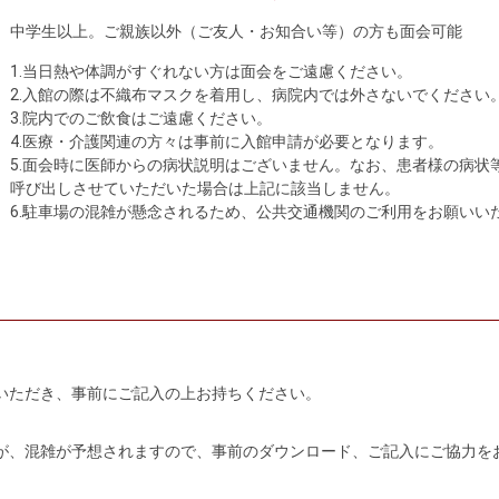
中学生以上。ご親族以外（ご友人・お知合い等）の方も面会可能
1.当日熱や体調がすぐれない方は面会をご遠慮ください。
2.入館の際は不織布マスクを着用し、病院内では外さないでください
3.院内でのご飲食はご遠慮ください。
4.医療・介護関連の方々は事前に入館申請が必要となります。
5.面会時に医師からの病状説明はございません。なお、患者様の病状
呼び出しさせていただいた場合は上記に該当しません。
6.駐車場の混雑が懸念されるため、公共交通機関のご利用をお願いい
いただき、事前にご記入の上お持ちください。
が、混雑が予想されますので、事前のダウンロード、ご記入にご協力を