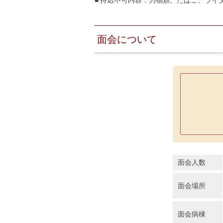
■ 持込不可内容：刃物類、たばこ、ライ
面会について
面会人数
面会場所
面会病棟