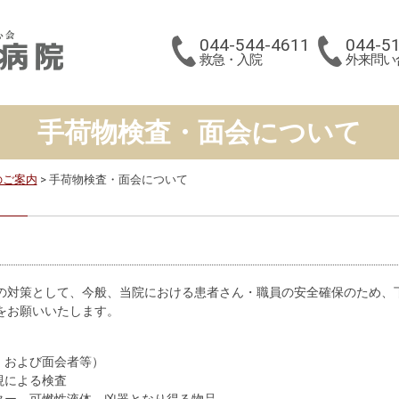
044-544-4611
044-5
救急・入院
外来問い
手荷物検査・面会について
のご案内
手荷物検査・面会について
の対策として、今般、当院における患者さん・職員の安全確保のため、
をお願いいたします。
、および面会者等）
視による検査