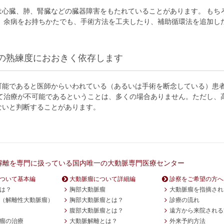
は心臓、肺、腎臓などの臓器障害をもたれていることがあります。 もち
し、余病をお持ちかたでも、手術方法を工夫したり、補助循環法を追加し
の熟練度におおきく依存します
可能であると医師からいわれている（あるいは手術を断念している）患
めて治療が不可能であるということは、多くの場合ありません。ただし、
ないと判断することがあります。
解離を専門に扱っている国内唯一の大動脈専門医療センター
ついて基本編
大動脈瘤について詳細編
診察をご希望の方へ
は？
胸部大動脈瘤
大動脈瘤を指摘され
（解離性大動脈瘤）
胸部大動脈瘤とは？
診療の流れ
腹部大動脈瘤とは？
遠方から来院される
瘤の治療
大動脈解離とは？
外来予約方法