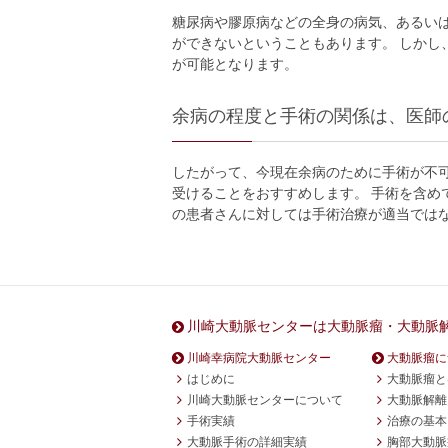
糖尿病や膠原病などの全身の病気、あるい
ができないということもあります。 しか
が可能となります。
余病の程度と手術の関係は、医師
したがって、今現在余病のために手術が不
受けることをおすすめします。 手術を含
の患者さんに対しては手術治療が適当では
川崎大動脈センターは大動脈瘤・大動脈
川崎幸病院大動脈センター
大動脈瘤に
はじめに
大動脈瘤と
川崎大動脈センターについて
大動脈解離
手術実績
治療の基本
大動脈手術の詳細実績
胸部大動脈