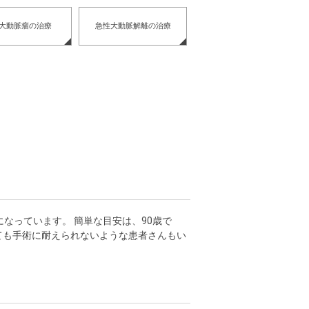
大動脈瘤の治療
急性大動脈解離の治療
なっています。 簡単な目安は、90歳で
ても手術に耐えられないような患者さんもい