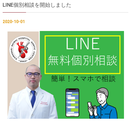
LINE個別相談を開始しました
胸部大動脈瘤の治療
腹部大動脈瘤の治療
急性大動脈解離の治療
大動脈弁・大動脈基部の治療
2020-10-01
ステントグラフトによる治療
何歳まで手術は可能か？
インフォームドコンセント
大動脈瘤について 詳細編
胸部大動脈瘤
胸腹部大動脈瘤
腹部大動脈瘤
大動脈解離
ステントグラフトによる治療
年齢・余病
マルファン症候群
診察をご希望の方へ