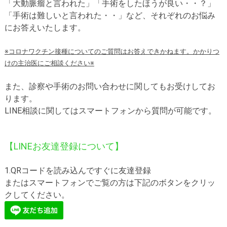
「大動脈瘤と言われた」「手術をしたほうが良い・・？」
医師募集情報
ドクターカー
「手術は難しいと言われた・・」など、それぞれのお悩み
にお答えいたします。
トピックス一覧
※コロナワクチン接種についてのご質問はお答えできかねます。
かかりつ
アーカイブ
けの主治医にご相談ください※
また、診察や手術のお問い合わせに関してもお受けしてお
ります。
LINE相談に関してはスマートフォンから質問が可能です。
【LINEお友達登録について】
1.QRコードを読み込んですぐに友達登録
またはスマートフォンでご覧の方は下記のボタンをクリッ
クしてください。