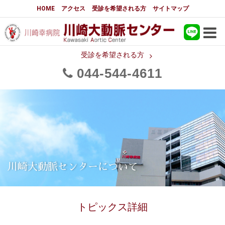
大動脈センターについて
HOME
アクセス
受診を希望される方
サイトマップ
はじめに
大動脈センターについて
手術実績
大動脈手術の詳細実績
受診を希望される方
044
544
4611
メディアでの紹介
都道府県別患者マップ
都道府県別紹介病院
医師・スタッフ
フロア図
国際研修活動
スタッフブログ
大動脈瘤について 基本編
川崎大動脈センターについて
3分でわかる大動脈瘤・大動脈
大動脈瘤
解離
トピックス詳細
大動脈解離（解離性大動脈瘤）
治療の基本