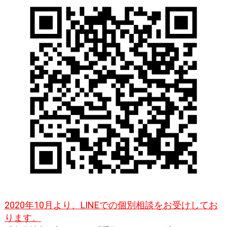
大動脈瘤を指摘されたら？
診療の流れ
遠方から来院される方は？
外来予約について
セカンドオピニオン
治療費について
都道府県別紹介病院
良くある質問
正しい病院の選び方
アクセス
お問い合わせ
外来予約をされた方へ
採用・医療関係の方へ
私どもの特色
治療目的と治療対象
2020年10月より、LINEでの個別相談をお受けしてお
手術概要
ご紹介いただく場合
ります。