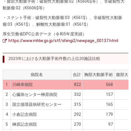
・腹部大動脈手術：破裂性大動脈瘤:02（K5606$等）、非破裂性大
動脈瘤:02（K5606$等）
・ステント手術：破裂性大動脈瘤:03（K561$）、非破裂性大動脈
瘤:03（K561$）、解離性大動脈瘤:01（K561$）
厚生労働省DPC公表データ（令和5年度実績）
https://www.mhlw.go.jp/stf/shingi2/newpage_00137.html
2023年における大動脈手術件数の上位20施設比較
病院名
合計
胸部大動脈手術
腹部大
1
川崎幸病院
822
568
2
心臓病センター榊原病院
332
157
3
国立循環器病研究センター
315
165
4
小倉記念病院
292
179
5
榊原記念病院
270
97