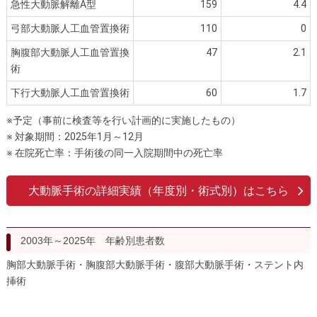
急性大動脈解離A型
159
4.4
弓部大動脈人工血管置換術
110
0
胸腹部大動脈人工血管置換
47
2.1
術
下行大動脈人工血管置換術
60
1.7
※予定（事前に検査等を行い計画的に実施したもの）
※ 対象期間：2025年1月～12月
※ 在院死亡率：手術後の同一入院期間中の死亡率
大動脈手術の詳細実績（年度別・術式別）はこちら
2003年～2025年 年齢別患者数
胸部大動脈手術・胸腹部大動脈手術・腹部大動脈手術・ステント内
挿術