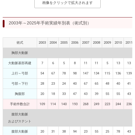
画像をクリックで拡大されます
大動脈瘤を指摘されたら？
診療の流れ
遠方から来院される方は？
外来予約について
2003年～2025年手術実績年別表（術式別）
セカンドオピニオン
治療費について
術式
2003
2004
2005
2006
2007
2008
2009
2010
2011
都道府県別紹介病院
良くある質問
胸部大動脈
正しい病院の選び方
アクセス
大動脈基部再建
7
6
5
8
11
11
5
13
13
お問い合わせ
上行～弓部
54
67
78
98
147
134
115
136
139
弓部～下行
28
23
24
40
67
65
48
40
41
外来予約をされた方へ
胸腹部
20
18
33
47
43
39
55
55
43
採用・医療関係の方へ
手術件数合計
109
114
140
193
268
249
223
244
236
私どもの特色
治療目的と治療対象
腹部大動脈
およびステント
手術概要
ご紹介いただく場合
腹部大動脈
20
31
38
94
23
55
25
78
43