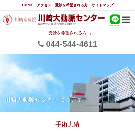
大動脈センターについて
HOME
アクセス
受診を希望される方
サイトマップ
はじめに
大動脈センターについて
手術実績
大動脈手術の詳細実績
受診を希望される方
044
544
4611
メディアでの紹介
都道府県別患者マップ
都道府県別紹介病院
医師・スタッフ
フロア図
国際研修活動
スタッフブログ
大動脈瘤について 基本編
川崎大動脈センターについて
3分でわかる大動脈瘤・大動脈
大動脈瘤
解離
手術実績
大動脈解離（解離性大動脈瘤）
治療の基本