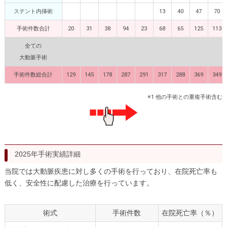
医師募集情報
ドクターカー
ステント内挿術
13
40
47
70
手術件数合計
20
31
38
94
23
68
65
125
113
トピックス一覧
全ての
アーカイブ
大動脈手術
手術件数総合計
129
145
178
287
291
317
288
369
349
※1 他の手術との重複手術含む
2025年手術実績詳細
当院では大動脈疾患に対し多くの手術を行っており、在院死亡率も
低く、安全性に配慮した治療を行っています。
術式
手術件数
在院死亡率（％）