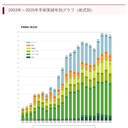
胸部大動脈瘤の治療
腹部大動脈瘤の治療
2003年～2025年手術実績年別グラフ（術式別）
急性大動脈解離の治療
大動脈弁・大動脈基部の治療
ステントグラフトによる治療
何歳まで手術は可能か？
インフォームドコンセント
大動脈瘤について 詳細編
胸部大動脈瘤
胸腹部大動脈瘤
腹部大動脈瘤
大動脈解離
ステントグラフトによる治療
年齢・余病
マルファン症候群
診察をご希望の方へ