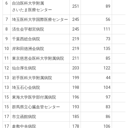
6
自治医科大学附属
251
89
さいたま医療センター
7
埼玉医科大学国際医療センター
245
56
8
済生会宇都宮病院
245
111
9
千葉西総合病院
219
73
10
岸和田徳洲会病院
219
135
11
東京慈恵会医科大学附属病院
211
85
12
仙台厚生病院
203
122
13
岩手医科大学附属病院
199
44
13
埼玉石心会病院
198
104
15
東海大学医学部付属病院
196
97
15
群馬県立心臓血管センター
193
83
17
市立函館病院
185
86
17
倉敷中央病院
178
106