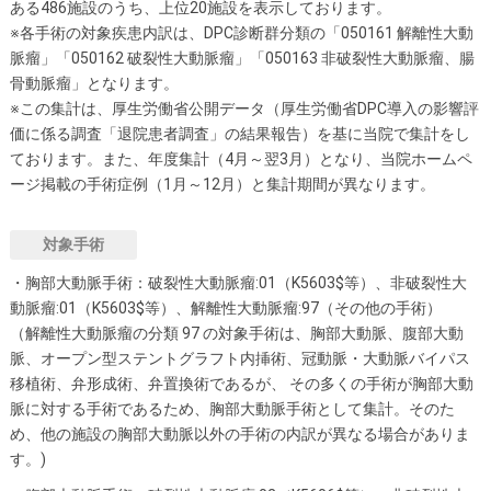
ある486施設のうち、上位20施設を表示しております。
※各手術の対象疾患内訳は、DPC診断群分類の「050161 解離性大動
脈瘤」「050162 破裂性大動脈瘤」「050163 非破裂性大動脈瘤、腸
骨動脈瘤」となります。
※この集計は、厚生労働省公開データ（厚生労働省DPC導入の影響評
価に係る調査「退院患者調査」の結果報告）を基に当院で集計をし
ております。また、年度集計（4月～翌3月）となり、当院ホームペ
ージ掲載の手術症例（1月～12月）と集計期間が異なります。
対象手術
・胸部大動脈手術：破裂性大動脈瘤:01（K5603$等）、非破裂性大
動脈瘤:01（K5603$等）、解離性大動脈瘤:97（その他の手術）
（解離性大動脈瘤の分類 97 の対象手術は、胸部大動脈、腹部大動
脈、オープン型ステントグラフト内挿術、冠動脈・大動脈バイパス
移植術、弁形成術、弁置換術であるが、 その多くの手術が胸部大動
脈に対する手術であるため、胸部大動脈手術として集計。そのた
め、他の施設の胸部大動脈以外の手術の内訳が異なる場合がありま
す。)