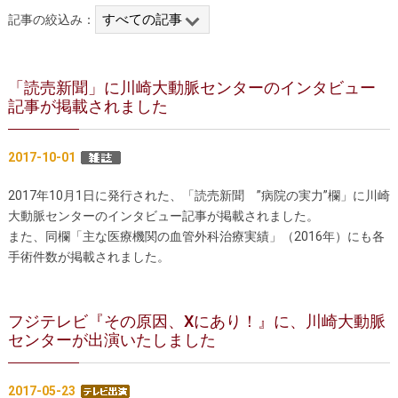
記事の絞込み：
胸部大動脈瘤の治療
腹部大動脈瘤の治療
急性大動脈解離の治療
大動脈弁・大動脈基部の治療
「読売新聞」に川崎大動脈センターのインタビュー
記事が掲載されました
ステントグラフトによる治療
何歳まで手術は可能か？
インフォームドコンセント
2017-10-01
大動脈瘤について 詳細編
2017年10月1日に発行された
、
「読売新聞 ”病院の実力”欄」に川崎
大動脈センターのインタビュー記事が掲載されました。
胸部大動脈瘤
胸腹部大動脈瘤
また、同欄「主な医療機関の血管外科治療実績」（2016年）にも各
手術件数が掲載されました。
腹部大動脈瘤
大動脈解離
ステントグラフトによる治療
年齢・余病
フジテレビ『その原因、Xにあり！』に、川崎大動脈
センターが出演いたしました
マルファン症候群
診察をご希望の方へ
2017-05-23