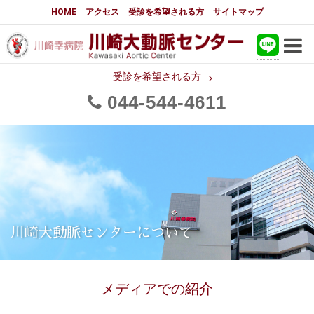
大動脈センターについて
HOME
アクセス
受診を希望される方
サイトマップ
はじめに
大動脈センターについて
手術実績
大動脈手術の詳細実績
受診を希望される方
044
544
4611
メディアでの紹介
都道府県別患者マップ
都道府県別紹介病院
医師・スタッフ
フロア図
国際研修活動
スタッフブログ
大動脈瘤について 基本編
川崎大動脈センターについて
3分でわかる大動脈瘤・大動脈
大動脈瘤
解離
メディアでの紹介
大動脈解離（解離性大動脈瘤）
治療の基本