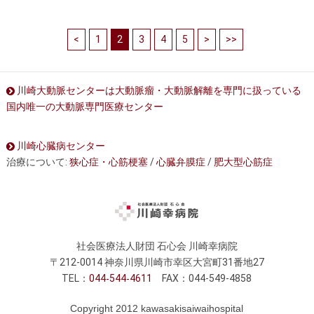
<
1
2
3
4
5
>
>>
川崎大動脈センターは大動脈瘤・大動脈解離を専門に扱っている
国内唯一の大動脈専門医療センター
川崎心臓病センター
治療について:
狭心症・心筋梗塞
/
心臓弁膜症
/
肥大型心筋症
社会医療法人財団 石心会 川崎幸病院
〒212-0014 神奈川県川崎市幸区大宮町31番地27
TEL：
044
544
4611
FAX：044-549-4858
Copyright 2012 kawasakisaiwaihospital