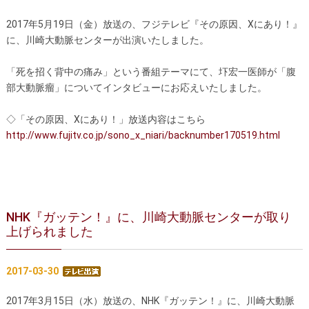
大動脈瘤を指摘されたら？
診療の流れ
2017年5月19日（金）放送の、フジテレビ『その原因、Xにあり！』
に、川崎大動脈センターが出演いたしました。
遠方から来院される方は？
外来予約について
「死を招く背中の痛み」という番組テーマにて、圷宏一医師が「腹
セカンドオピニオン
治療費について
部大動脈瘤」についてインタビューにお応えいたしました。
都道府県別紹介病院
良くある質問
◇「その原因、Xにあり！」放送内容はこちら
http://www.fujitv.co.jp/sono_x_niari/backnumber170519.html
正しい病院の選び方
アクセス
お問い合わせ
外来予約をされた方へ
NHK『ガッテン！』に、川崎大動脈センターが取り
採用・医療関係の方へ
上げられました
私どもの特色
治療目的と治療対象
2017-03-30
手術概要
ご紹介いただく場合
2017年3月15日（水）放送の、NHK『ガッテン！』に、川崎大動脈