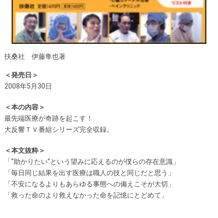
扶桑社 伊藤隼也著
＜発売日＞
2008年5月30日
＜本の内容＞
最先端医療が奇跡を起こす！
大反響ＴＶ番組シリーズ完全収録。
＜本文抜粋＞
「“助かりたい”という望みに応えるのが僕らの存在意識」
「毎日同じ結果を出す医療は職人の技と同じだと思う」
「不安になるよりもあらゆる事態への備えこそが大切」
「救った命のより救えなかった命を記憶にとどめて」