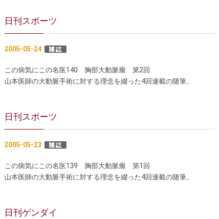
大動脈瘤を指摘されたら？
診療の流れ
日刊スポーツ
遠方から来院される方は？
外来予約について
2005-05-24
セカンドオピニオン
治療費について
この病気にこの名医140 胸部大動脈瘤 第2回
都道府県別紹介病院
良くある質問
山本医師の大動脈手術に対する理念を綴った4回連載の随筆。
正しい病院の選び方
アクセス
日刊スポーツ
お問い合わせ
外来予約をされた方へ
2005-05-23
採用・医療関係の方へ
この病気にこの名医139 胸部大動脈瘤 第1回
山本医師の大動脈手術に対する理念を綴った4回連載の随筆。
私どもの特色
治療目的と治療対象
手術概要
ご紹介いただく場合
日刊ゲンダイ