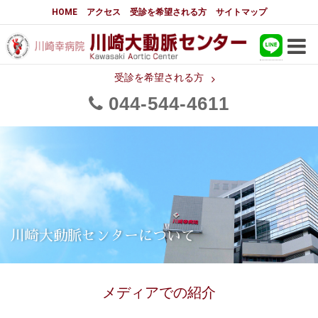
大動脈センターについて
HOME
アクセス
受診を希望される方
サイトマップ
はじめに
大動脈センターについて
手術実績
大動脈手術の詳細実績
受診を希望される方
044
544
4611
メディアでの紹介
都道府県別患者マップ
都道府県別紹介病院
医師・スタッフ
フロア図
国際研修活動
スタッフブログ
大動脈瘤について 基本編
川崎大動脈センターについて
3分でわかる大動脈瘤・大動脈
大動脈瘤
解離
メディアでの紹介
大動脈解離（解離性大動脈瘤）
治療の基本