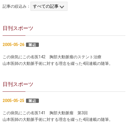
記事の絞込み：
胸部大動脈瘤の治療
腹部大動脈瘤の治療
急性大動脈解離の治療
大動脈弁・大動脈基部の治療
日刊スポーツ
ステントグラフトによる治療
何歳まで手術は可能か？
2005-05-26
インフォームドコンセント
この病気にこの名医142 胸部大動脈瘤のステント治療
大動脈瘤について 詳細編
山本医師の大動脈手術に対する理念を綴った4回連載の随筆。
胸部大動脈瘤
胸腹部大動脈瘤
日刊スポーツ
腹部大動脈瘤
大動脈解離
ステントグラフトによる治療
年齢・余病
2005-05-25
マルファン症候群
この病気にこの名医141 胸部大動脈瘤 第3回
山本医師の大動脈手術に対する理念を綴った4回連載の随筆。
診察をご希望の方へ