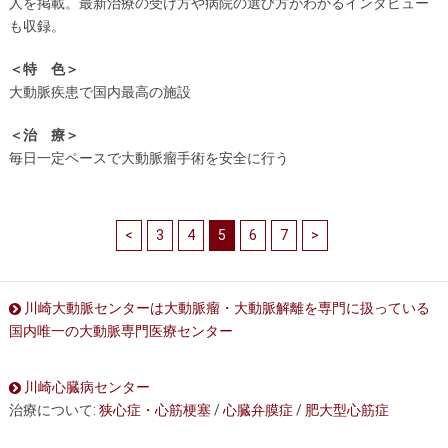
人を掲載。最新治療の受け方や病院の選び方がわかるインタビュー
も収録。
＜特 色＞
大動脈疾患で国内最高の施設
＜治 療＞
毎日一定ペースで大動脈瘤手術を安全に行う
<
3
4
5
6
7
>
川崎大動脈センターは大動脈瘤・大動脈解離を専門に扱っている
国内唯一の大動脈専門医療センター
川崎心臓病センター
治療について:
狭心症・心筋梗塞
/
心臓弁膜症
/
肥大型心筋症