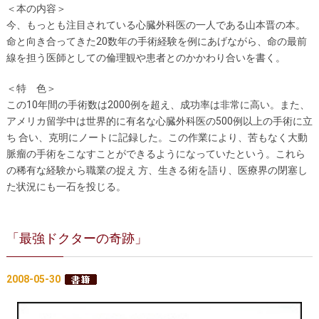
＜本の内容＞
今、もっとも注目されている心臓外科医の一人である山本晋の本。
命と向き合ってきた20数年の手術経験を例にあげながら、命の最前
線を担う医師としての倫理観や患者とのかかわり合いを書く。
＜特 色＞
この10年間の手術数は2000例を超え、成功率は非常に高い。また、
アメリカ留学中は世界的に有名な心臓外科医の500例以上の手術に立
ち 合い、克明にノートに記録した。この作業により、苦もなく大動
脈瘤の手術をこなすことができるようになっていたという。これら
の稀有な経験から職業の捉え 方、生きる術を語り、医療界の閉塞し
た状況にも一石を投じる。
「最強ドクターの奇跡」
2008-05-30