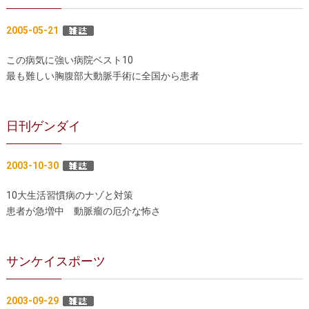
医師募集情報
ドクターカー
2005-05-21
トピックス一覧
この病気に強い病院ベスト10
アーカイブ
最も難しい胸腹部大動脈手術に全国から患者
日刊ゲンダイ
2003-10-30
10大生活習慣病のナゾと対策
患者が急増中 動脈瘤の厄介な怖さ
サンケイスポーツ
2003-09-29