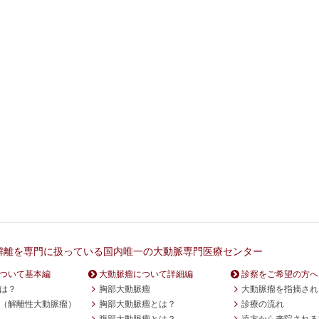
解離を専門に扱っている国内唯一の大動脈専門医療センター
ついて基本編
大動脈瘤について詳細編
診察をご希望の方へ
は？
胸部大動脈瘤
大動脈瘤を指摘され
（解離性大動脈瘤）
胸部大動脈瘤とは？
診療の流れ