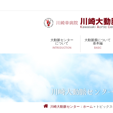
大動脈センター
大動脈瘤について
について
基本編
INTRODUCTION
BASIC
川崎大動脈センタ
川崎大動脈センター：ホーム
トピックス