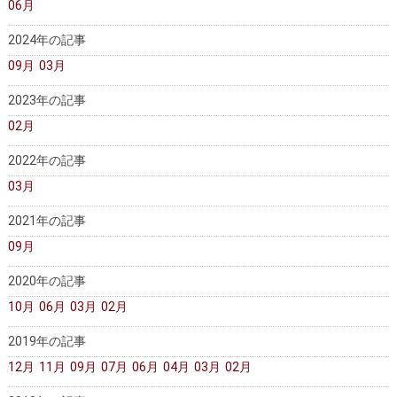
06月
大動脈瘤を指摘されたら？
診療の流れ
2024年の記事
遠方から来院される方は？
外来予約について
09月
03月
セカンドオピニオン
治療費について
2023年の記事
02月
都道府県別紹介病院
良くある質問
2022年の記事
正しい病院の選び方
アクセス
03月
お問い合わせ
2021年の記事
09月
外来予約をされた方へ
2020年の記事
採用・医療関係の方へ
10月
06月
03月
02月
私どもの特色
治療目的と治療対象
2019年の記事
12月
11月
09月
07月
06月
04月
03月
02月
手術概要
ご紹介いただく場合