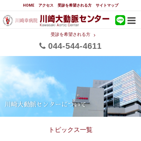
大動脈センターについて
HOME
アクセス
受診を希望される方
サイトマップ
はじめに
大動脈センターについて
手術実績
大動脈手術の詳細実績
受診を希望される方
044
544
4611
メディアでの紹介
都道府県別患者マップ
都道府県別紹介病院
医師・スタッフ
フロア図
国際研修活動
スタッフブログ
大動脈瘤について 基本編
川崎大動脈センターについて
3分でわかる大動脈瘤・大動脈
大動脈瘤
解離
トピックス一覧
大動脈解離（解離性大動脈瘤）
治療の基本