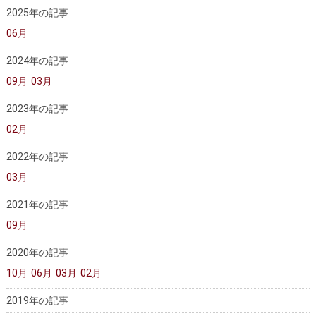
2025年の記事
大動脈瘤を指摘されたら？
診療の流れ
06月
遠方から来院される方は？
外来予約について
2024年の記事
セカンドオピニオン
治療費について
09月
03月
2023年の記事
都道府県別紹介病院
良くある質問
02月
正しい病院の選び方
アクセス
2022年の記事
お問い合わせ
03月
外来予約をされた方へ
2021年の記事
09月
採用・医療関係の方へ
2020年の記事
私どもの特色
治療目的と治療対象
10月
06月
03月
02月
手術概要
ご紹介いただく場合
2019年の記事