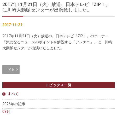
2017年11月21日（火）放送、日本テレビ『ZIP！』
胸部大動脈瘤の治療
腹部大動脈瘤の治療
に川崎大動脈センターが出演致しました。
急性大動脈解離の治療
大動脈弁・大動脈基部の治療
2017-11-21
ステントグラフトによる治療
何歳まで手術は可能か？
2017年11月21日（火）放送の、日本テレビ『ZIP！』のコーナー
「気になるニュースのポイントを解説する「アレナニ」」に、川崎
インフォームドコンセント
大動脈センターが出演いたしました。
大動脈瘤について 詳細編
胸部大動脈瘤
胸腹部大動脈瘤
戻る
腹部大動脈瘤
大動脈解離
トピックス一覧
ステントグラフトによる治療
年齢・余病
すべて
マルファン症候群
2026年の記事
03月
診察をご希望の方へ