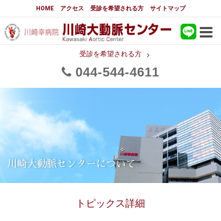
大動脈センターについて
HOME
アクセス
受診を希望される方
サイトマップ
はじめに
大動脈センターについて
手術実績
大動脈手術の詳細実績
受診を希望される方
044
544
4611
メディアでの紹介
都道府県別患者マップ
都道府県別紹介病院
医師・スタッフ
フロア図
国際研修活動
スタッフブログ
大動脈瘤について 基本編
川崎大動脈センターについて
3分でわかる大動脈瘤・大動脈
大動脈瘤
解離
トピックス詳細
大動脈解離（解離性大動脈瘤）
治療の基本