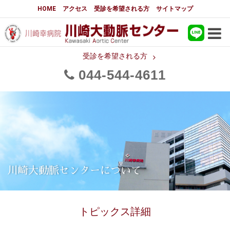
大動脈センターについて
HOME
アクセス
受診を希望される方
サイトマップ
はじめに
大動脈センターについて
手術実績
大動脈手術の詳細実績
受診を希望される方
044
544
4611
メディアでの紹介
都道府県別患者マップ
都道府県別紹介病院
医師・スタッフ
フロア図
国際研修活動
スタッフブログ
大動脈瘤について 基本編
川崎大動脈センターについて
3分でわかる大動脈瘤・大動脈
大動脈瘤
解離
トピックス詳細
大動脈解離（解離性大動脈瘤）
治療の基本