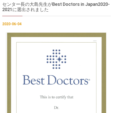
センター長の大島先生がBest Doctors in Japan2020-
胸部大動脈瘤の治療
腹部大動脈瘤の治療
2021に選出されました
急性大動脈解離の治療
大動脈弁・大動脈基部の治療
2020-06-04
ステントグラフトによる治療
何歳まで手術は可能か？
インフォームドコンセント
大動脈瘤について 詳細編
胸部大動脈瘤
胸腹部大動脈瘤
腹部大動脈瘤
大動脈解離
ステントグラフトによる治療
年齢・余病
マルファン症候群
診察をご希望の方へ