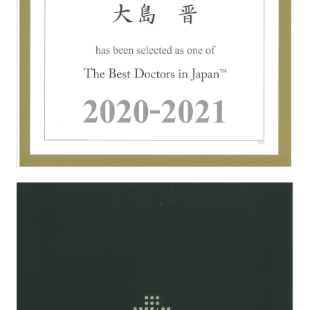
大動脈瘤を指摘されたら？
診療の流れ
遠方から来院される方は？
外来予約について
セカンドオピニオン
治療費について
都道府県別紹介病院
良くある質問
正しい病院の選び方
アクセス
お問い合わせ
外来予約をされた方へ
採用・医療関係の方へ
私どもの特色
治療目的と治療対象
手術概要
ご紹介いただく場合