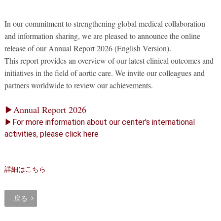
大動脈瘤を指摘されたら？
診療の流れ
In our commitment to strengthening global medical collaboration
遠方から来院される方は？
外来予約について
and information sharing, we are pleased to announce the online
release of our Annual Report 2026 (English Version).
セカンドオピニオン
治療費について
This report provides an overview of our latest clinical outcomes and
initiatives in the field of aortic care. We invite our colleagues and
都道府県別紹介病院
良くある質問
partners worldwide to review our achievements.
正しい病院の選び方
アクセス
▶Annual Report 2026
お問い合わせ
▶For more information about our center's international
activities, please click here
外来予約をされた方へ
採用・医療関係の方へ
詳細はこちら
私どもの特色
治療目的と治療対象
戻る
手術概要
ご紹介いただく場合