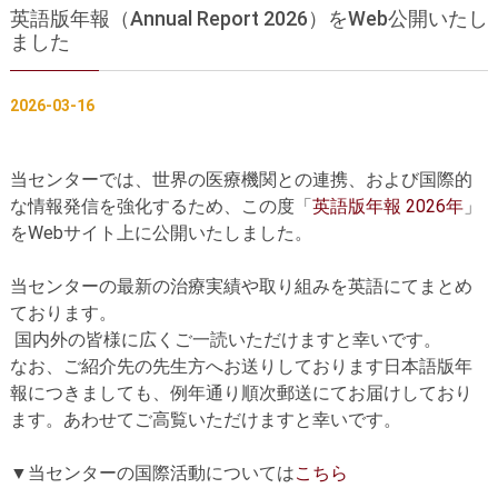
英語版年報（Annual Report 2026）をWeb公開いたし
胸部大動脈瘤の治療
腹部大動脈瘤の治療
ました
急性大動脈解離の治療
大動脈弁・大動脈基部の治療
2026-03-16
ステントグラフトによる治療
何歳まで手術は可能か？
当センターでは、世界の医療機関との連携、および国際的
インフォームドコンセント
な情報発信を強化するため、この度「
英語版年報 2026年
」
大動脈瘤について 詳細編
をWebサイト上に公開いたしました。
胸部大動脈瘤
胸腹部大動脈瘤
当センターの最新の治療実績や取り組みを英語にてまとめ
ております。
腹部大動脈瘤
大動脈解離
国内外の皆様に広くご一読いただけますと幸いです。
なお、ご紹介先の先生方へお送りしております日本語版年
ステントグラフトによる治療
年齢・余病
報につきましても、例年通り順次郵送にてお届けしており
ます。あわせてご高覧いただけますと幸いです。
マルファン症候群
▼当センターの国際活動については
こちら
診察をご希望の方へ