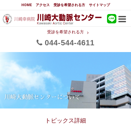
大動脈センターについて
HOME
アクセス
受診を希望される方
サイトマップ
はじめに
大動脈センターについて
手術実績
大動脈手術の詳細実績
受診を希望される方
044
544
4611
メディアでの紹介
都道府県別患者マップ
都道府県別紹介病院
医師・スタッフ
フロア図
国際研修活動
スタッフブログ
大動脈瘤について 基本編
川崎大動脈センターについて
3分でわかる大動脈瘤・大動脈
大動脈瘤
解離
トピックス詳細
大動脈解離（解離性大動脈瘤）
治療の基本