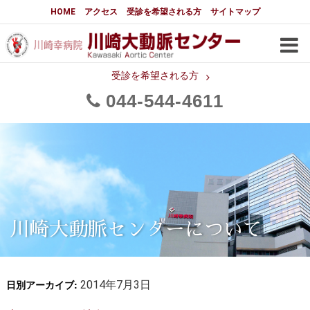
大動脈センターについて
HOME
アクセス
受診を希望される方
サイトマップ
はじめに
大動脈センターについて
手術実績
メディアでの紹介
受診を希望される方
044
544
4611
都道府県別患者マップ
都道府県別紹介病院
医師・スタッフ
フロア図
大動脈瘤について 基本編
3分でわかる大動脈瘤・大動脈
大動脈瘤
解離
大動脈解離（解離性大動脈瘤）
川崎大動脈センターについて
治療の基本
胸部大動脈瘤の治療
日別アーカイブ:
腹部大動脈瘤の治療
2014年7月3日
急性大動脈解離の治療