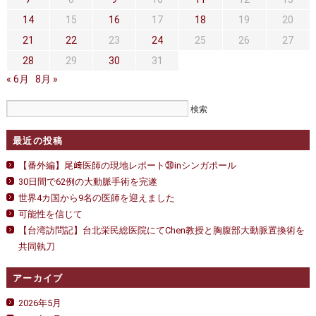
セカンドオピニオン
治療費について
14
15
16
17
18
19
20
都道府県別紹介病院
良くある質問
21
22
23
24
25
26
27
28
29
30
31
正しい病院の選び方
アクセス
« 6月
8月 »
お問い合わせ
外来予約をされた方へ
最近の投稿
採用・医療関係の方へ
【番外編】尾﨑医師の現地レポート㉚inシンガポール
30日間で62例の大動脈手術を完遂
私どもの特色
治療目的と治療対象
世界4カ国から9名の医師を迎えました
可能性を信じて
手術概要
ご紹介いただく場合
【台湾訪問記】台北栄民総医院にてChen教授と胸腹部大動脈置換術を
共同執刀
医師募集情報
ドクターカー
アーカイブ
トピックス一覧
2026年5月
アーカイブ