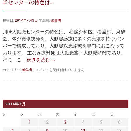
当センターの特色は…
大動脈弁・大動脈基部の治療
ステントグラフトによる治療
何歳まで手術は可能か？
インフォームドコンセント
投稿日:
2014年7月3日
作成者:
編集者
大動脈瘤について 詳細編
川崎大動脈センターの特色は、 心臓外科医、看護師、麻酔
医、体外循環技師を、大動脈診療に多くの実績を持つメン
胸部大動脈瘤
胸腹部大動脈瘤
バーで構成しており、大動脈疾患診療を専門におこなって
おります。 主な診療対象は大動脈瘤・大動脈解離であり、
腹部大動脈瘤
大動脈解離
特に、こ …
続きを読む
→
ステントグラフトによる治療
年齢・余病
当
カテゴリー:
編集者
|
コメントを受け付けていません。
セ
マルファン症候群
ン
タ
ー
診察をご希望の方へ
の
特
2014年7月
大動脈瘤を指摘されたら？
診療の流れ
色
は…
月
火
水
木
金
土
日
は
遠方から来院される方は？
外来予約について
1
2
3
4
5
6
7
8
9
10
11
12
13