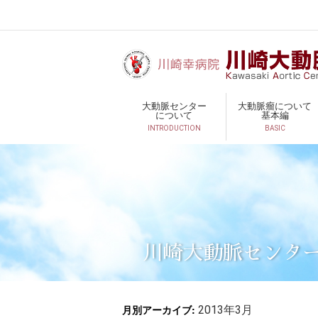
大動脈センター
大動脈瘤について
について
基本編
INTRODUCTION
BASIC
川崎大動脈センタ
月別アーカイブ:
2013年3月