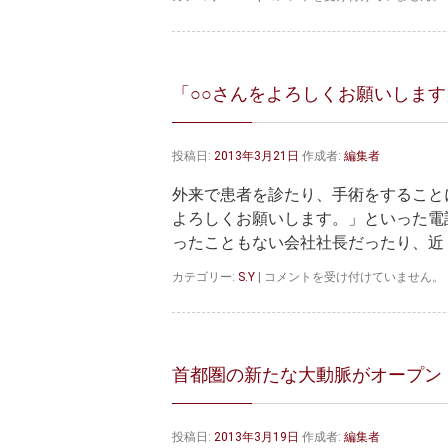
点
回
帰
の
営
「○○さんをよろしくお願いします
業
は
投稿日:
2013年3月21日
作成者:
編集者
外来で患者を診たり、手術をすること
よろしくお願いします。」といった電
ったこともない会社社長だったり、近 
「○○
カテゴリー:
S.Y
|
コメントを受け付けていません。
さ
ん
を
よ
ろ
首都圏の新たな大動脈がオープン
し
く
お
投稿日:
2013年3月19日
作成者:
編集者
願