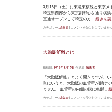
い
3月16日（土）に東急東横線と東京メ
し
ま
埼玉県西部から東京副都心を通り横浜
す」
直通オープンして埼玉の方 …
続きを
は
首
カテゴリー:
編集者
|
コメントを受け付けていませ
都
圏
の
新
た
大動脈解離とは
な
大
動
投稿日:
2013年3月15日
作成者:
編集者
脈
が
「大動脈解離」とよく聞きますが、い
オ
ー
単にいうと、大動脈の血管壁が裂けて
プ
ません。 血管壁の内側の膜に亀裂 …
ン
は
大
カテゴリー:
編集者
|
コメントを受け付けていませ
動
脈
解