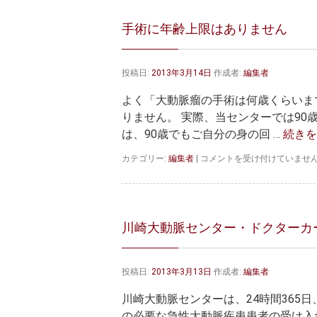
離
と
手術に年齢上限はありません
は
は
投稿日:
2013年3月14日
作成者:
編集者
よく「大動脈瘤の手術は何歳くらいま
りません。 実際、当センターでは90
は、90歳でもご自分の身の回 …
続き
手
カテゴリー:
編集者
|
コメントを受け付けていませ
術
に
年
齢
上
川崎大動脈センター・ドクターカ
限
は
あ
投稿日:
2013年3月13日
作成者:
編集者
り
ま
川崎大動脈センターは、24時間365
せ
ん
の必要な急性大動脈疾患患者の受け入