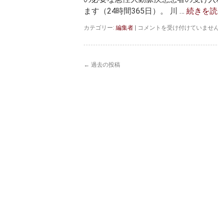
は
ます（24時間365日）。 川 …
続きを
川
カテゴリー:
編集者
|
コメントを受け付けていませ
崎
大
動
脈
←
過去の投稿
セ
ン
タ
ー・
ド
ク
タ
ー
カ
ー
は