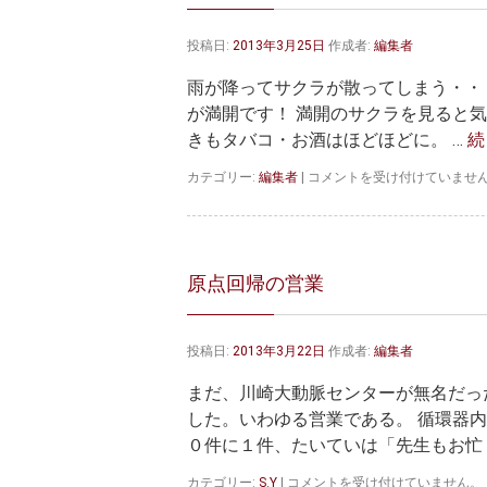
投稿日:
2013年3月25日
作成者:
編集者
雨が降ってサクラが散ってしまう・・
が満開です！ 満開のサクラを見ると
きもタバコ・お酒はほどほどに。 …
続
サ
カテゴリー:
編集者
|
コメントを受け付けていませ
ク
ラ
が
満
開
原点回帰の営業
で
す！
は
投稿日:
2013年3月22日
作成者:
編集者
まだ、川崎大動脈センターが無名だっ
した。いわゆる営業である。 循環器
０件に１件、たいていは「先生もお忙 
原
カテゴリー:
S.Y
|
コメントを受け付けていません。