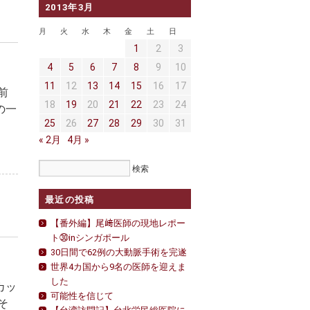
2013年3月
月
火
水
木
金
土
日
1
2
3
4
5
6
7
8
9
10
11
12
13
14
15
16
17
前
18
19
20
21
22
23
24
の一
25
26
27
28
29
30
31
« 2月
4月 »
最近の投稿
【番外編】尾﨑医師の現地レポー
ト㉚inシンガポール
30日間で62例の大動脈手術を完遂
世界4カ国から9名の医師を迎えま
した
カッ
可能性を信じて
そ