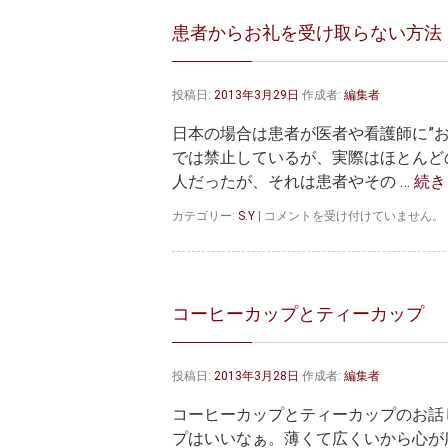
患者からお礼を受け取らない方法
投稿日:
2013年3月29日
作成者:
編集者
日本の場合は患者が医者や看護師に”お
では禁止しているが、実際はほとんど
人だったが、それは患者やその …
続き
患
カテゴリー:
S.Y
|
コメントを受け付けていません。
者
か
ら
お
礼
コーヒーカップとティーカップ
を
受
け
投稿日:
2013年3月28日
作成者:
編集者
取
ら
コーヒーカップとティーカップのお
な
い
プはいいなぁ。薄くて広くいから心が