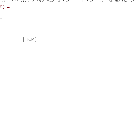
読む
→
ん。
[ TOP ]