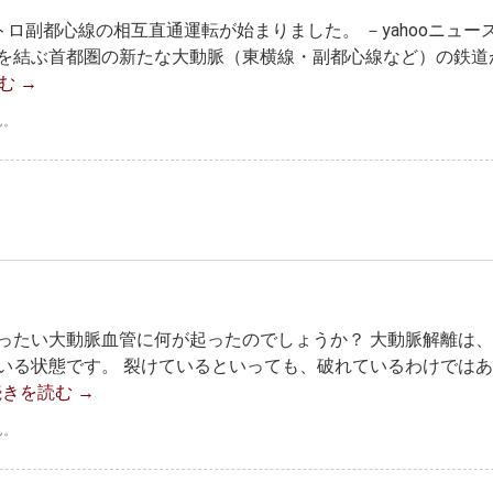
トロ副都心線の相互直通運転が始まりました。 －yahooニュー
を結ぶ首都圏の新たな大動脈（東横線・副都心線など）の鉄道
読む
→
ん。
ったい大動脈血管に何が起ったのでしょうか？ 大動脈解離は
いる状態です。 裂けているといっても、破れているわけでは
続きを読む
→
ん。