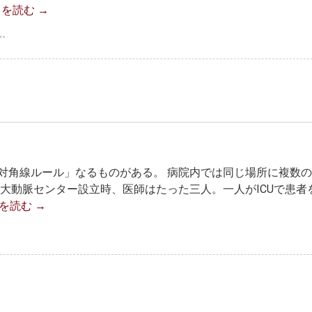
きを読む
→
ん。
対角線ルール」なるものがある。 病院内では同じ場所に複数
大動脈センター設立時、医師はたった三人。一人がICUで患者
を読む
→