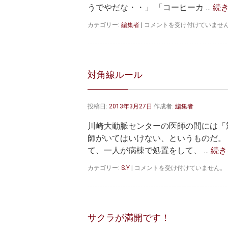
方
うでやだな・・」 「コーヒーカ …
続
法
は
コ
カテゴリー:
編集者
|
コメントを受け付けていませ
ー
ヒ
ー
カ
ッ
対角線ルール
プ
と
テ
投稿日:
2013年3月27日
作成者:
編集者
ィ
ー
川崎大動脈センターの医師の間には「
カ
ッ
師がいてはいけない、というものだ。 
プ
て、一人が病棟で処置をして、 …
続き
は
対
カテゴリー:
S.Y
|
コメントを受け付けていません。
角
線
ル
ー
ル
サクラが満開です！
は