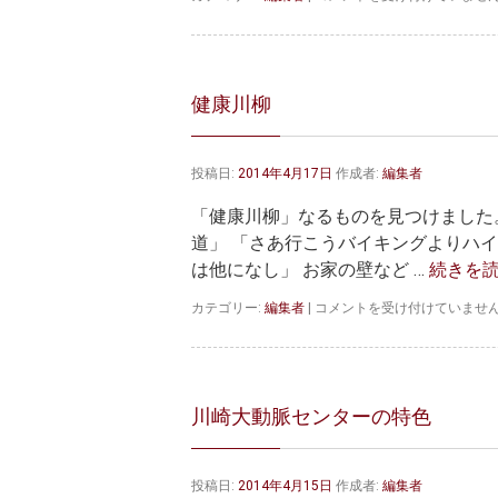
は
く
ら
祭
り
が
健康川柳
開
催
さ
投稿日:
2014年4月17日
作成者:
編集者
れ
ま
「健康川柳」なるものを見つけました
す
は
道」 「さあ行こうバイキングよりハイ
は他になし」 お家の壁など …
続きを
健
カテゴリー:
編集者
|
コメントを受け付けていませ
康
川
柳
は
川崎大動脈センターの特色
投稿日:
2014年4月15日
作成者:
編集者