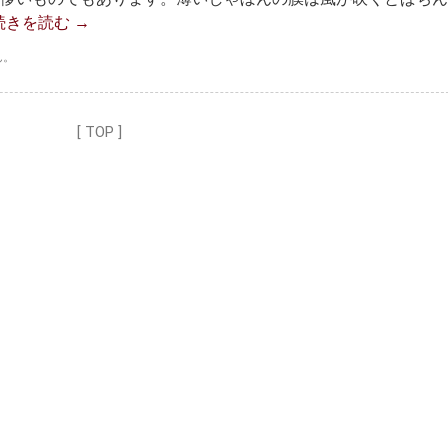
続きを読む
→
ん。
[ TOP ]