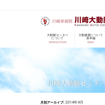
大動脈センター
大動脈瘤について
について
基本編
INTRODUCTION
BASIC
川崎大動脈センタ
月別アーカイブ:
2014年4月