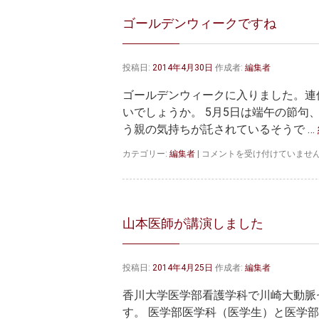
ゴールデンウィークですね
投稿日:
2014年4月30日
作成者:
編集者
ゴールデンウィークに入りました。連
いでしょうか。 5月5日は端午の節
う親の気持ちが託されているそうで …
ゴ
カテゴリー:
編集者
|
コメントを受け付けていませ
ー
ル
デ
ン
ウ
山本医師が講演しました
ィ
ー
ク
投稿日:
2014年4月25日
作成者:
編集者
で
す
香川大学医学部看護学科で川崎大動脈
ね
は
す。 医学部医学科（医学生）と医学