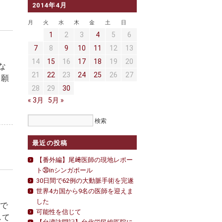
2014年4月
月
火
水
木
金
土
日
1
2
3
4
5
6
7
8
9
10
11
12
13
14
15
16
17
18
19
20
な
21
22
23
24
25
26
27
を願
28
29
30
« 3月
5月 »
最近の投稿
【番外編】尾﨑医師の現地レポー
ト㉚inシンガポール
30日間で62例の大動脈手術を完遂
世界4カ国から9名の医師を迎えま
した
校で
可能性を信じて
して