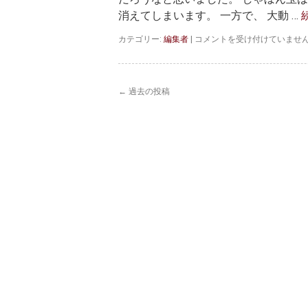
消えてしまいます。 一方で、 大動 …
し
カテゴリー:
編集者
|
コメントを受け付けていませ
ゃ
ぼ
ん
玉
←
過去の投稿
は