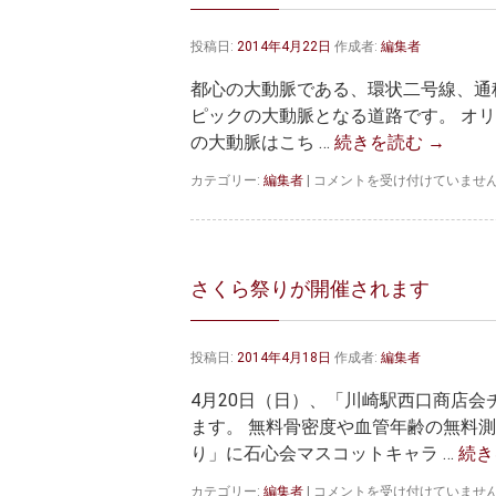
る？
は
投稿日:
2014年4月22日
作成者:
編集者
都心の大動脈である、環状二号線、通称
ピックの大動脈となる道路です。 オ
の大動脈はこち …
続きを読む
→
マ
カテゴリー:
編集者
|
コメントを受け付けていませ
ッ
カ
ー
サ
ー
さくら祭りが開催されます
道
路
～
投稿日:
2014年4月18日
作成者:
編集者
東
京
4月20日（日）、「川崎駅西口商店
の
大
ます。 無料骨密度や血管年齢の無料測
動
り」に石心会マスコットキャラ …
続き
脈
～
さ
カテゴリー:
編集者
|
コメントを受け付けていませ