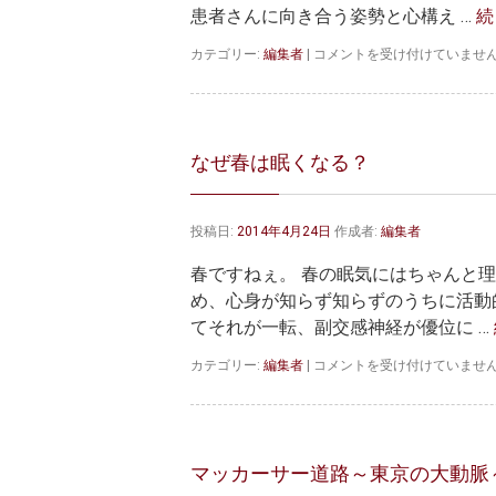
患者さんに向き合う姿勢と心構え …
続
山
カテゴリー:
編集者
|
コメントを受け付けていませ
本
医
師
が
講
なぜ春は眠くなる？
演
し
ま
投稿日:
2014年4月24日
作成者:
編集者
し
た
春ですねぇ。 春の眠気にはちゃんと
は
め、心身が知らず知らずのうちに活動
てそれが一転、副交感神経が優位に …
な
カテゴリー:
編集者
|
コメントを受け付けていませ
ぜ
春
は
眠
く
マッカーサー道路～東京の大動脈
な