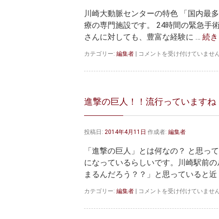
川崎大動脈センターの特色 「国内最
療の専門施設です。 24時間の緊急
さんに対しても、豊富な経験に …
続き
川
カテゴリー:
編集者
|
コメントを受け付けていませ
崎
大
動
脈
セ
進撃の巨人！！流行っていますね
ン
タ
ー
投稿日:
2014年4月11日
作成者:
編集者
の
特
「進撃の巨人」とは何なの？ と思っ
色
は
になっているらしいです。川崎駅前の
まるんだろう？？」と思っていると近 
進
カテゴリー:
編集者
|
コメントを受け付けていませ
撃
の
巨