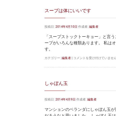
人！！
流
スープは体にいいです
行
っ
て
投稿日:
2014年4月10日
作成者:
編集者
い
ま
「スープストックトーキョー」と言う
す
ね
ープがいろんな種類あります。 私は
は
す。
ス
カテゴリー:
編集者
|
コメントを受け付けていませ
ー
プ
は
体
に
しゃぼん玉
い
い
で
投稿日:
2014年4月9日
作成者:
編集者
す
は
マンションのベランダにしゃぼん玉が
だろうなと思いました。 しゃぼん玉