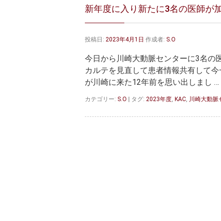
新年度に入り新たに3名の医師が
投稿日:
2023年4月1日
作成者:
S.O
今日から川崎大動脈センターに3名の
カルテを見直して患者情報共有して今
が川崎に来た12年前を思い出しまし …
カテゴリー:
S.O
|
タグ:
2023年度
,
KAC
,
川崎大動脈