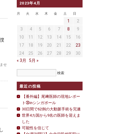
2023年4月
月
火
水
木
金
土
日
1
2
3
4
5
6
7
8
9
10
11
12
13
14
15
16
僕
17
18
19
20
21
22
23
24
25
26
27
28
29
30
« 3月
5月 »
ませ
最近の投稿
【番外編】尾﨑医師の現地レポー
ト㉚inシンガポール
30日間で62例の大動脈手術を完遂
世界4カ国から9名の医師を迎えま
した
可能性を信じて
し