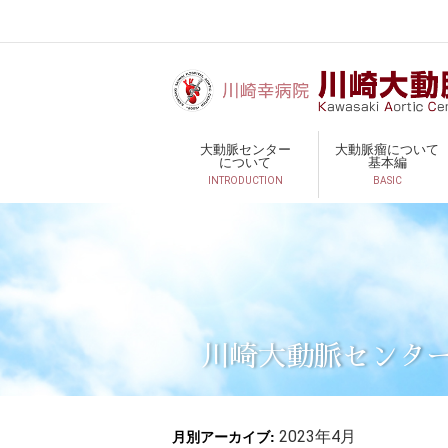
大動脈センター
大動脈瘤について
について
基本編
INTRODUCTION
BASIC
川崎大動脈センタ
月別アーカイブ:
2023年4月