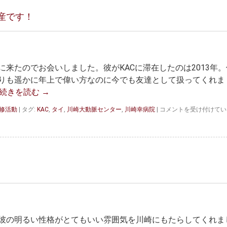
産です！
来たのでお会いしました。彼がKACに滞在したのは2013年。
りも遥かに年上で偉い方なのに今でも友達として扱ってくれま
続きを読む
→
海
研修活動
|
タグ:
KAC
,
タイ
,
川崎大動脈センター
,
川崎幸病院
|
コメントを受け付けてい
外
の
先
生
方
と
の
交
流
は
貴
彼の明るい性格がとてもいい雰囲気を川崎にもたらしてくれま
重