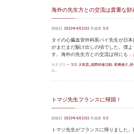
海外の先生方との交流は貴重な財
投稿日:
2023年4月23日
作成者:
S.O
タイの心臓血管外科医パイ先生が日本に
がまだまだ駆け出しの頃でした。僕よ
す。海外の先生方との交流は何にも …
カテゴリー:
S.O
,
大島晋_国際研修活動
,
尾﨑健介_
ん。
トマジ先生フランスに帰国！
投稿日:
2023年4月23日
作成者:
S.O
トマジ先生がフランスに帰りました。