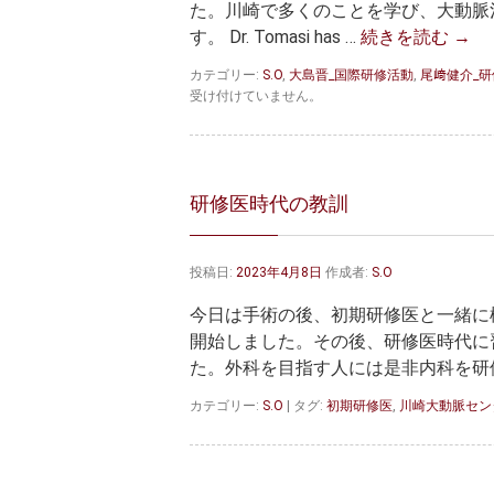
た。川崎で多くのことを学び、大動脈
す。 Dr. Tomasi has …
続きを読む
→
カテゴリー:
S.O
,
大島晋_国際研修活動
,
尾﨑健介_
受け付けていません。
研修医時代の教訓
投稿日:
2023年4月8日
作成者:
S.O
今日は手術の後、初期研修医と一緒に
開始しました。その後、研修医時代に
た。外科を目指す人には是非内科を研修
カテゴリー:
S.O
|
タグ:
初期研修医
,
川崎大動脈セン