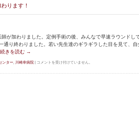
の
加わります！
教
訓
は
医師が加わりました。定例手術の後、みんなで早速ラウンドし
一通り終わりました。若い先生達のギラギラした目を見て、自
続きを読む
→
新
センター
,
川崎幸病院
|
コメントを受け付けていません。
年
度
に
入
り
新
た
に
3
名
の
医
師