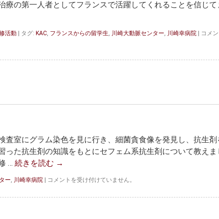
な
治療の第一人者としてフランスで活躍してくれることを信じて
財
産
で
ト
研修活動
|
タグ:
KAC
,
フランスからの留学生
,
川崎大動脈センター
,
川崎幸病院
|
コメン
す！
マ
は
ジ
先
生
フ
ラ
ン
ス
に
帰
国！
検査室にグラム染色を見に行き、細菌貪食像を発見し、抗生剤
は
習った抗生剤の知識をもとにセフェム系抗生剤について教えま
 …
続きを読む
→
研
ター
,
川崎幸病院
|
コメントを受け付けていません。
修
医
時
代