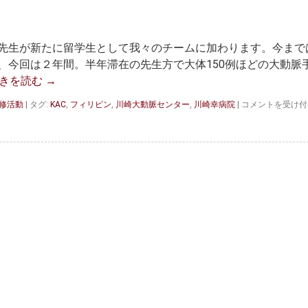
先生が新たに留学生として我々のチームに加わります。今まで
、今回は２年間。半年滞在の先生方で大体150例ほどの大動脈
きを読む
→
フ
研修活動
|
タグ:
KAC
,
フィリピン
,
川崎大動脈センター
,
川崎幸病院
|
コメントを受け付
ィ
リ
ピ
ン
の
先
生
が
KAC
チ
ー
ム
に
参
加
は