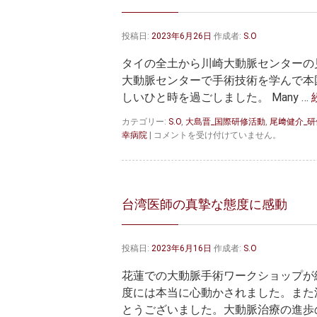
タ
ー
投稿日:
2023年6月26日
作成者:
S.O
へ
よ
タイの全土から川崎大動脈センターの
う
こ
大動脈センターで手術技術を学んで本
そ！
しいひと時を過ごしました。 Many …
～
歓
カテゴリー:
S.O
,
大島晋_国際研修活動
,
尾﨑健介_
迎
川
幸病院
|
コメントを受け付けていません。
レ
崎
セ
大
プ
動
シ
脈
ョ
セ
台湾医師の真摯な態度に感動
ン
ン
の
タ
様
ー
子
投稿日:
2023年6月16日
作成者:
S.O
へ
～
集
は
花蓮での大動脈手術ワークショップが
結！
タ
度には本当に心動かされました。また
イ
とうございました。大動脈治療の進歩の
の