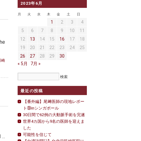
2023年6月
月
火
水
木
金
土
日
1
2
3
4
5
6
7
8
9
10
11
12
13
14
15
16
17
18
he
19
20
21
22
23
24
25
26
27
28
29
30
川崎
« 5月
7月 »
最近の投稿
【番外編】尾﨑医師の現地レポー
ト㉚inシンガポール
30日間で62例の大動脈手術を完遂
世界4カ国から9名の医師を迎えま
した
可能性を信じて
 …