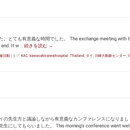
意義な時間でした。 The exchange meeting with t
 end. It w …
続きを読む
→
研修活動
|
タグ:
KAC
,
kawasakisaiwaihospital
,
Thailand
,
タイ
,
川崎大動脈センター
,
イの先生方と議論しながら有意義なカンファレンスになりまし
いました。 This morning’s conference went well