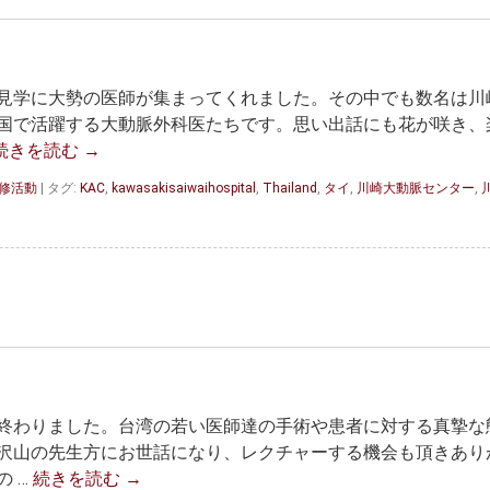
見学に大勢の医師が集まってくれました。その中でも数名は川
国で活躍する大動脈外科医たちです。思い出話にも花が咲き、
続きを読む
→
研修活動
|
タグ:
KAC
,
kawasakisaiwaihospital
,
Thailand
,
タイ
,
川崎大動脈センター
,
終わりました。台湾の若い医師達の手術や患者に対する真摯な
沢山の先生方にお世話になり、レクチャーする機会も頂きあり
 …
続きを読む
→