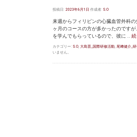
投稿日:
2023年6月1日
作成者:
S.O
来週からフィリピンの心臓血管外科の
ヶ月のコースの方が多かったのですが
を学んでもらっているので、彼に …
続
カテゴリー:
S.O
,
大島晋_国際研修活動
,
尾﨑健介_
いません。