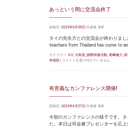
あっという間に交流会終了
投稿日:
2023年6月30日
作成者:
S.O
タイの先生方との交流会が終わりました。とても有
teachers from Thailand has come to an
カテゴリー:
S.O
,
大島晋_国際研修活動
,
尾﨑健介_
あ
幸病院
|
コメントを受け付けていません。
っ
と
い
う
間
有意義なカンファレンス開催!
に
交
流
投稿日:
2023年6月27日
作成者:
S.O
会
終
今朝のカンファレンスの様子です。タ
了
は
た。本日は司会兼プレゼンターを広上先生にしてもら