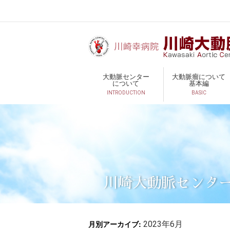
大動脈センター
大動脈瘤について
について
基本編
INTRODUCTION
BASIC
川崎大動脈センタ
月別アーカイブ:
2023年6月