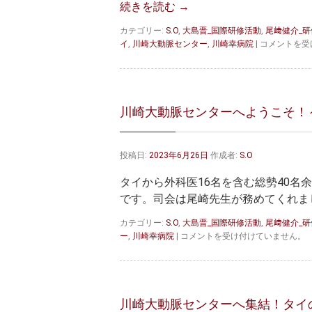
続きを読む
→
カテゴリー:
S.O
,
大島晋_国際研修活動
,
尾﨑健介_
有
イ
,
川崎大動脈センター
,
川崎幸病院
|
コメントを受
意
義
な
カ
ン
川崎大動脈センターへようこそ！
フ
ァ
レ
投稿日:
2023年6月26日
作成者:
S.O
ン
ス
タイから外科医16名を含む総勢40
開
催!
です。司会は尾崎先生が務めてくれました。 More t
は
カテゴリー:
S.O
,
大島晋_国際研修活動
,
尾﨑健介_
川
ー
,
川崎幸病院
|
コメントを受け付けていません。
崎
大
動
脈
セ
川崎大動脈センターへ集結！タイ
ン