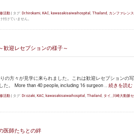
研修活動
|
タグ:
Dr.hirokami
,
KAC
,
kawasakisaiwaihospital
,
Thailand
,
カンファレンス
け付けていません。
～歓迎レセプションの様子～
名余りの方々が見学に来られました。これは歓迎レセプションの
han 40 people, including 16 surgeon …
続きを読む
研修活動
|
タグ:
Dr.ozaki
,
KAC
,
kawasakisaiwaihospital
,
Thailand
,
タイ
,
川崎大動脈セ
の医師たちとの絆