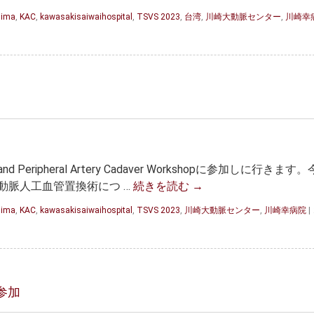
hima
,
KAC
,
kawasakisaiwaihospital
,
TSVS 2023
,
台湾
,
川崎大動脈センター
,
川崎幸
nd Peripheral Artery Cadaver Workshopに参加しに行きます
動脈人工血管置換術につ …
続きを読む
→
hima
,
KAC
,
kawasakisaiwaihospital
,
TSVS 2023
,
川崎大動脈センター
,
川崎幸病院
|
参加