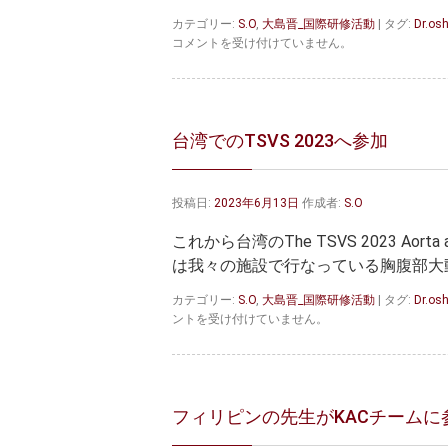
医
カテゴリー:
S.O
,
大島晋_国際研修活動
|
タグ:
Dr.os
師
台
コメントを受け付けていません。
た
湾
ち
医
と
師
の
の
絆
真
台湾でのTSVS 2023へ参加
は
摯
な
態
投稿日:
2023年6月13日
作成者:
S.O
度
に
これから台湾のThe TSVS 2023 Aorta a
感
動
は我々の施設で行なっている胸腹部大
は
カテゴリー:
S.O
,
大島晋_国際研修活動
|
タグ:
Dr.os
ントを受け付けていません。
フィリピンの先生がKACチームに