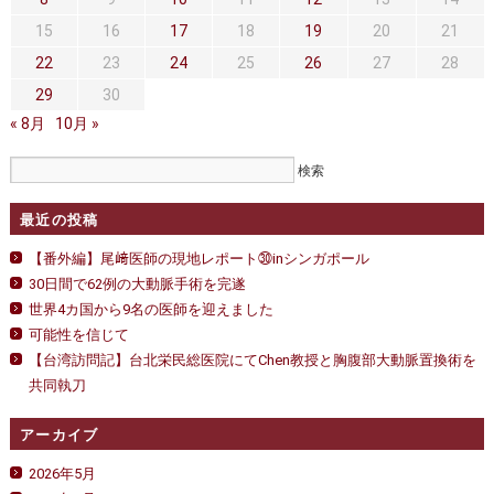
セカンドオピニオン
治療費について
15
16
17
18
19
20
21
都道府県別紹介病院
良くある質問
22
23
24
25
26
27
28
29
30
正しい病院の選び方
アクセス
« 8月
10月 »
お問い合わせ
外来予約をされた方へ
最近の投稿
採用・医療関係の方へ
【番外編】尾﨑医師の現地レポート㉚inシンガポール
30日間で62例の大動脈手術を完遂
私どもの特色
治療目的と治療対象
世界4カ国から9名の医師を迎えました
可能性を信じて
手術概要
ご紹介いただく場合
【台湾訪問記】台北栄民総医院にてChen教授と胸腹部大動脈置換術を
共同執刀
医師募集情報
ドクターカー
アーカイブ
トピックス一覧
2026年5月
アーカイブ