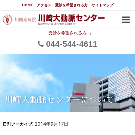
大動脈センターについて
HOME
アクセス
受診を希望される方
サイトマップ
はじめに
大動脈センターについて
手術実績
メディアでの紹介
受診を希望される方
044
544
4611
都道府県別患者マップ
都道府県別紹介病院
医師・スタッフ
フロア図
大動脈瘤について 基本編
3分でわかる大動脈瘤・大動脈
大動脈瘤
解離
大動脈解離（解離性大動脈瘤）
川崎大動脈センターについて
治療の基本
胸部大動脈瘤の治療
日別アーカイブ:
腹部大動脈瘤の治療
2014年9月17日
急性大動脈解離の治療