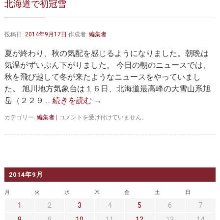
北海道で初冠雪
大動脈弁・大動脈基部の治療
ステントグラフトによる治療
何歳まで手術は可能か？
インフォームドコンセント
投稿日:
2014年9月17日
作成者:
編集者
大動脈瘤について 詳細編
夏が終わり、秋の気配を感じるようになりました。朝晩は
気温がずいぶん下がりました。 今日の朝のニュースでは、
胸部大動脈瘤
胸腹部大動脈瘤
秋を飛び越して冬が来たようなニュースをやっていまし
た。 旭川地方気象台は１６日、北海道最高峰の大雪山系旭
腹部大動脈瘤
大動脈解離
岳（２２９ …
続きを読む
→
ステントグラフトによる治療
年齢・余病
北
カテゴリー:
編集者
|
コメントを受け付けていません。
海
マルファン症候群
道
で
初
診察をご希望の方へ
冠
雪
2014年9月
大動脈瘤を指摘されたら？
診療の流れ
は
月
火
水
木
金
土
日
遠方から来院される方は？
外来予約について
1
2
3
4
5
6
7
8
9
10
11
12
13
14