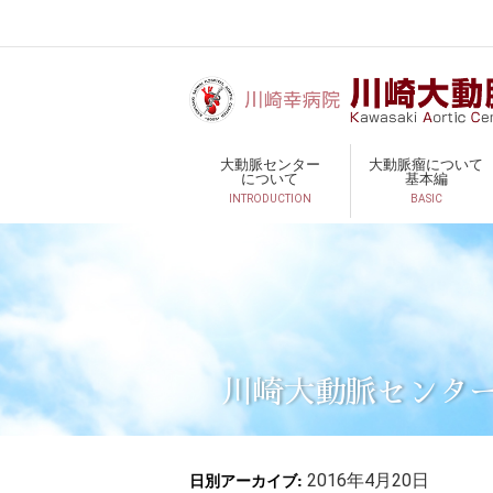
大動脈センター
大動脈瘤について
について
基本編
INTRODUCTION
BASIC
川崎大動脈センタ
日別アーカイブ:
2016年4月20日