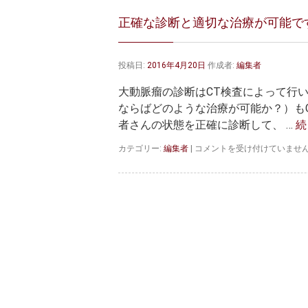
正確な診断と適切な治療が可能で
投稿日:
2016年4月20日
作成者:
編集者
大動脈瘤の診断はCT検査によって行
ならばどのような治療が可能か？）も
者さんの状態を正確に診断して、 …
続
正
カテゴリー:
編集者
|
コメントを受け付けていませ
確
な
診
断
と
適
切
な
治
療
が
可