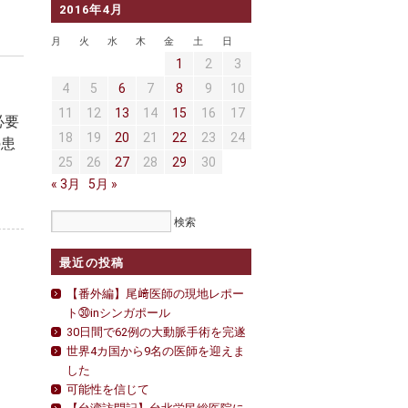
2016年4月
月
火
水
木
金
土
日
1
2
3
4
5
6
7
8
9
10
11
12
13
14
15
16
17
必要
18
19
20
21
22
23
24
の患
25
26
27
28
29
30
« 3月
5月 »
最近の投稿
【番外編】尾﨑医師の現地レポー
ト㉚inシンガポール
30日間で62例の大動脈手術を完遂
世界4カ国から9名の医師を迎えま
した
可能性を信じて