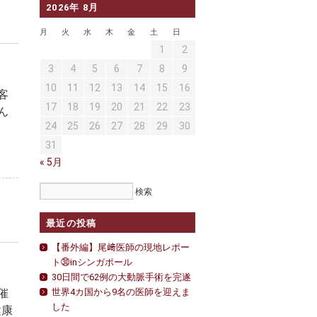
2026年 8月
月
火
水
木
金
土
日
1
2
3
4
5
6
7
8
9
10
11
12
13
14
15
16
客
17
18
19
20
21
22
23
ん
24
25
26
27
28
29
30
31
« 5月
最近の投稿
【番外編】尾﨑医師の現地レポー
ト㉚inシンガポール
30日間で62例の大動脈手術を完遂
催
世界4カ国から9名の医師を迎えま
した
健康