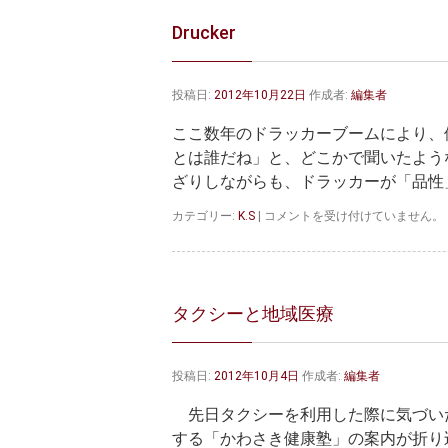
Drucker
投稿日:
2012年10月22日
作成者:
編集者
ここ数年のドラッカーブームにより、
とは誰だね」と、どこかで聞いたよう
ざりしながらも、ドラッカーが「品性」
Drucker
カテゴリー:
K.S
|
コメントを受け付けていません。
は
タクシーと地域医療
投稿日:
2012年10月4日
作成者:
編集者
先日タクシーを利用した際に気づい
する「かわさき健康塾」の案内が折り