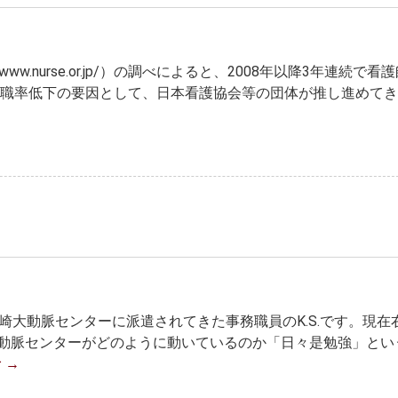
ww.nurse.or.jp/）の調べによると、2008年以降3年連続で看
離職率低下の要因として、日本看護協会等の団体が推し進めて
川崎大動脈センターに派遣されてきた事務職員のK.S.です。現在
動脈センターがどのように動いているのか「日々是勉強」とい
む
→