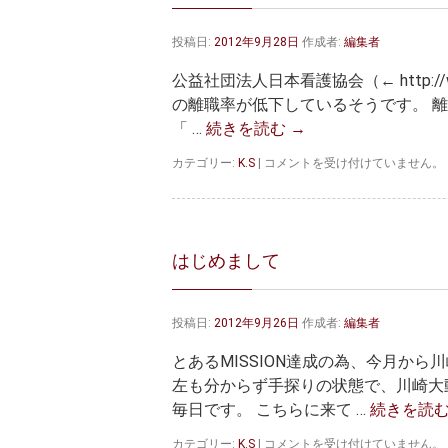
川
崎
投稿日:
2012年9月28日
作成者:
編集者
は
公益社団法人日本看護協会（← http://w
の離職率が低下しているそうです。 
「 …
続きを読む
→
看
カテゴリー:
K.S
|
コメントを受け付けていません。
護
師
離
職
率
はじめまして
の
低
下
投稿日:
2012年9月26日
作成者:
編集者
は
とあるMISSION達成の為、今月から
左も分からず手探りの状態で、川崎大
毎日です。 こちらに来て …
続きを読
は
カテゴリー:
K.S
|
コメントを受け付けていません。