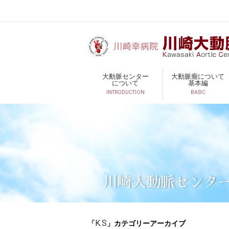
大動脈センター
大動脈瘤について
について
基本編
INTRODUCTION
BASIC
川崎大動脈センタ
「
」カテゴリーアーカイブ
K.S