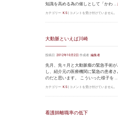
知識を高める為の催しとして「かわ …
タ
カテゴリー:
K.S
|
コメントを受け付けていません。
ク
シ
ー
と
地
大動脈といえば川崎
域
医
療
投稿日:
2012年10月2日
作成者:
編集者
は
先月、先々月と大動脈瘤の緊急手術が
し、紹介元の医療機関に緊急の患者さ
のだと思います。 こういった様子を 
大
カテゴリー:
K.S
|
コメントを受け付けていません。
動
脈
と
い
え
看護師離職率の低下
ば