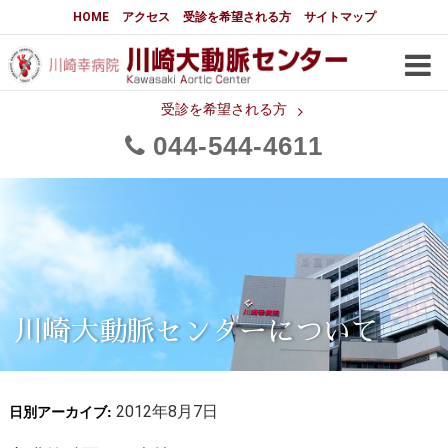
大動脈センターについて
HOME
アクセス
受診を希望される方
サイトマップ
はじめに
大動脈センターについて
手術実績
メディアでの紹介
受診を希望される方
044
544
4611
都道府県別患者マップ
都道府県別紹介病院
医師・スタッフ
フロア図
大動脈瘤について 基本編
3分でわかる大動脈瘤・大動脈
大動脈瘤
解離
大動脈解離（解離性大動脈瘤）
川崎大動脈センターについて
治療の基本
胸部大動脈瘤の治療
日別アーカイブ:
腹部大動脈瘤の治療
2012年8月7日
急性大動脈解離の治療