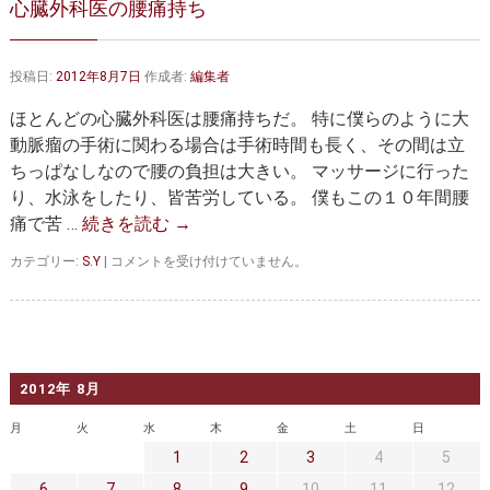
心臓外科医の腰痛持ち
大動脈弁・大動脈基部の治療
ステントグラフトによる治療
何歳まで手術は可能か？
インフォームドコンセント
投稿日:
2012年8月7日
作成者:
編集者
大動脈瘤について 詳細編
ほとんどの心臓外科医は腰痛持ちだ。 特に僕らのように大
動脈瘤の手術に関わる場合は手術時間も長く、その間は立
胸部大動脈瘤
胸腹部大動脈瘤
ちっぱなしなので腰の負担は大きい。 マッサージに行った
り、水泳をしたり、皆苦労している。 僕もこの１０年間腰
腹部大動脈瘤
大動脈解離
痛で苦 …
続きを読む
→
ステントグラフトによる治療
年齢・余病
心
カテゴリー:
S.Y
|
コメントを受け付けていません。
臓
マルファン症候群
外
科
医
診察をご希望の方へ
の
腰
2012年 8月
大動脈瘤を指摘されたら？
診療の流れ
痛
持
月
火
水
木
金
土
日
ち
遠方から来院される方は？
外来予約について
1
2
3
4
5
は
6
7
8
9
10
11
12