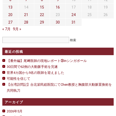
セカンドオピニオン
治療費について
13
14
15
16
17
18
19
都道府県別紹介病院
良くある質問
20
21
22
23
24
25
26
27
28
29
30
31
正しい病院の選び方
アクセス
« 7月
9月 »
お問い合わせ
外来予約をされた方へ
最近の投稿
採用・医療関係の方へ
【番外編】尾﨑医師の現地レポート㉚inシンガポール
30日間で62例の大動脈手術を完遂
私どもの特色
治療目的と治療対象
世界4カ国から9名の医師を迎えました
可能性を信じて
手術概要
ご紹介いただく場合
【台湾訪問記】台北栄民総医院にてChen教授と胸腹部大動脈置換術を
共同執刀
医師募集情報
ドクターカー
アーカイブ
トピックス一覧
2026年5月
アーカイブ