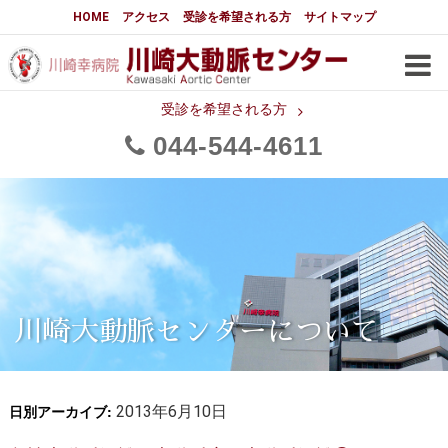
大動脈センターについて
HOME
アクセス
受診を希望される方
サイトマップ
はじめに
大動脈センターについて
手術実績
メディアでの紹介
受診を希望される方
044
544
4611
都道府県別患者マップ
都道府県別紹介病院
医師・スタッフ
フロア図
大動脈瘤について 基本編
3分でわかる大動脈瘤・大動脈
大動脈瘤
解離
大動脈解離（解離性大動脈瘤）
川崎大動脈センターについて
治療の基本
胸部大動脈瘤の治療
日別アーカイブ:
腹部大動脈瘤の治療
2013年6月10日
急性大動脈解離の治療