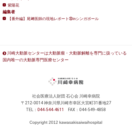
紫陽花
編集者
【番外編】尾﨑医師の現地レポート㉚inシンガポール
川崎大動脈センターは大動脈瘤・大動脈解離を専門に扱っている
国内唯一の大動脈専門医療センター
社会医療法人財団 石心会 川崎幸病院
〒212-0014 神奈川県川崎市幸区大宮町31番地27
TEL：
044
544
4611
FAX：044-549-4858
Copyright 2012 kawasakisaiwaihospital