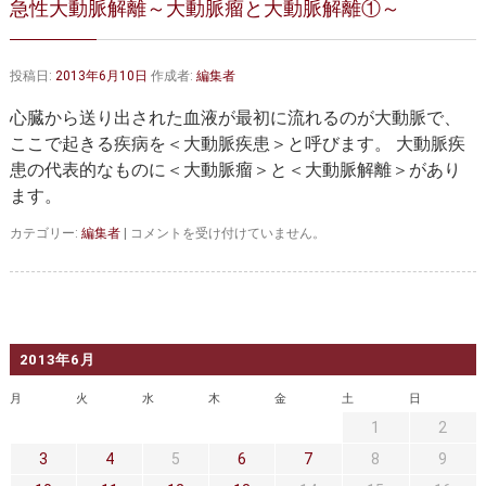
急性大動脈解離～大動脈瘤と大動脈解離①～
大動脈弁・大動脈基部の治療
ステントグラフトによる治療
何歳まで手術は可能か？
インフォームドコンセント
投稿日:
2013年6月10日
作成者:
編集者
大動脈瘤について 詳細編
心臓から送り出された血液が最初に流れるのが大動脈で、
ここで起きる疾病を＜大動脈疾患＞と呼びます。 大動脈疾
胸部大動脈瘤
胸腹部大動脈瘤
患の代表的なものに＜大動脈瘤＞と＜大動脈解離＞があり
ます。
腹部大動脈瘤
大動脈解離
急
カテゴリー:
編集者
|
コメントを受け付けていません。
ステントグラフトによる治療
年齢・余病
性
大
動
マルファン症候群
脈
解
診察をご希望の方へ
離
2013年6月
～
大
大動脈瘤を指摘されたら？
診療の流れ
月
火
水
木
金
土
日
動
1
2
脈
遠方から来院される方は？
外来予約について
瘤
3
4
5
6
7
8
9
と