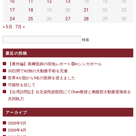
セカンドオピニオン
治療費について
大
10
11
12
13
14
15
16
動
17
18
19
20
21
22
23
脈
都道府県別紹介病院
良くある質問
解
24
25
26
27
28
29
30
離
« 5月
正しい病院の選び方
7月 »
アクセス
①
～
は
お問い合わせ
最近の投稿
外来予約をされた方へ
【番外編】尾﨑医師の現地レポート㉚inシンガポール
採用・医療関係の方へ
30日間で62例の大動脈手術を完遂
世界4カ国から9名の医師を迎えました
私どもの特色
治療目的と治療対象
可能性を信じて
【台湾訪問記】台北栄民総医院にてChen教授と胸腹部大動脈置換術を
手術概要
ご紹介いただく場合
共同執刀
医師募集情報
ドクターカー
アーカイブ
トピックス一覧
2026年5月
2026年4月
アーカイブ