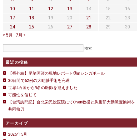
セカンドオピニオン
治療費について
10
11
12
13
14
15
16
都道府県別紹介病院
良くある質問
17
18
19
20
21
22
23
24
25
26
27
28
29
30
正しい病院の選び方
アクセス
« 5月
7月 »
お問い合わせ
外来予約をされた方へ
最近の投稿
採用・医療関係の方へ
【番外編】尾﨑医師の現地レポート㉚inシンガポール
30日間で62例の大動脈手術を完遂
私どもの特色
治療目的と治療対象
世界4カ国から9名の医師を迎えました
可能性を信じて
手術概要
ご紹介いただく場合
【台湾訪問記】台北栄民総医院にてChen教授と胸腹部大動脈置換術を
共同執刀
医師募集情報
ドクターカー
アーカイブ
トピックス一覧
2026年5月
アーカイブ