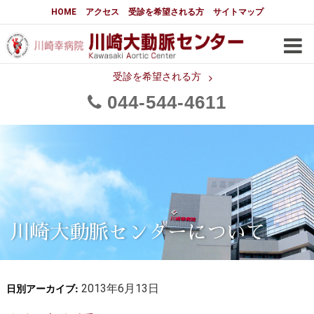
大動脈センターについて
HOME
アクセス
受診を希望される方
サイトマップ
はじめに
大動脈センターについて
手術実績
メディアでの紹介
受診を希望される方
044
544
4611
都道府県別患者マップ
都道府県別紹介病院
医師・スタッフ
フロア図
大動脈瘤について 基本編
3分でわかる大動脈瘤・大動脈
大動脈瘤
解離
大動脈解離（解離性大動脈瘤）
川崎大動脈センターについて
治療の基本
胸部大動脈瘤の治療
日別アーカイブ:
腹部大動脈瘤の治療
2013年6月13日
急性大動脈解離の治療