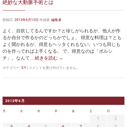
絶妙な大動脈手術とは
大動脈弁・大動脈基部の治療
ステントグラフトによる治療
何歳まで手術は可能か？
インフォームドコンセント
投稿日:
2013年6月13日
作成者:
編集者
大動脈瘤について 詳細編
よく、自炊してるんですか？と珍しがられるが、他人が作
るか自分で作るかのどっちかでしょ。 得意な料理は？とも
胸部大動脈瘤
胸腹部大動脈瘤
よく聞かれるが、得意もヘッタくれもない。いつも同じも
のを作ってれば上手くなる。 で、得意なのは「ボルシ
腹部大動脈瘤
大動脈解離
チ」。なんて …
続きを読む
→
ステントグラフトによる治療
年齢・余病
絶
カテゴリー:
S.Y
|
コメントを受け付けていません。
妙
マルファン症候群
な
大
動
診察をご希望の方へ
脈
手
2013年6月
大動脈瘤を指摘されたら？
診療の流れ
術
と
月
火
水
木
金
土
日
は
遠方から来院される方は？
外来予約について
1
2
は
3
4
5
6
7
8
9